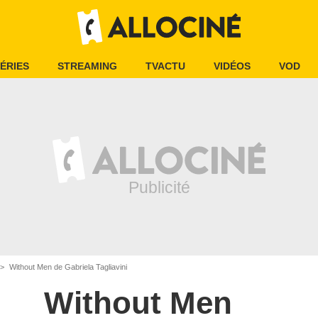
ÉRIES
STREAMING
TVACTU
VIDÉOS
VOD
Without Men de Gabriela Tagliavini
Without Men