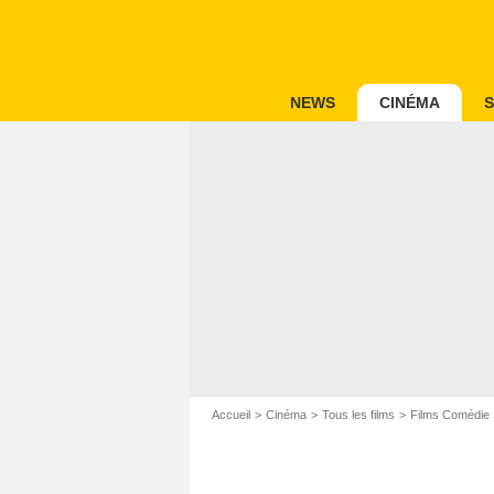
NEWS
CINÉMA
S
Accueil
Cinéma
Tous les films
Films Comédie