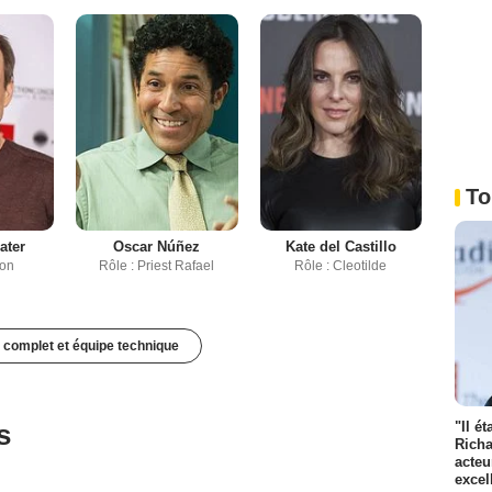
To
ater
Oscar Núñez
Kate del Castillo
don
Rôle : Priest Rafael
Rôle : Cleotilde
 complet et équipe technique
"Il é
s
Richa
acteu
excel