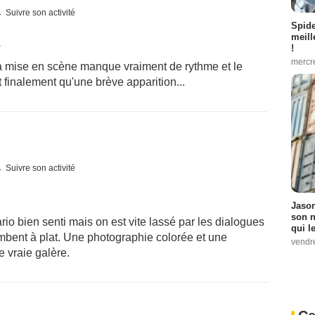
Suivre son activité
Spid
meill
1
!
mercr
la mise en scène manque vraiment de rythme et le
 finalement qu'une brève apparition...
Suivre son activité
Jason
son n
o bien senti mais on est vite lassé par les dialogues
qui le
tombent à plat. Une photographie colorée et une
vendre
e vraie galère.