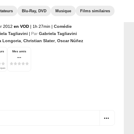
tateurs
Blu-Ray, DVD
Musique
Films similaires
er 2012
en VOD
|
1h 27min
|
Comédie
ela Tagliavini
Par
Gabriela Tagliavini
|
a Longoria
,
Christian Slater
,
Oscar Núñez
urs
Mes amis
--
tiques