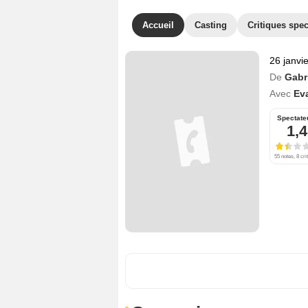
Accueil
Casting
Critiques spec
26 janvi
De
Gabri
Avec
Ev
Spectate
1,4
55 notes, 8 cri