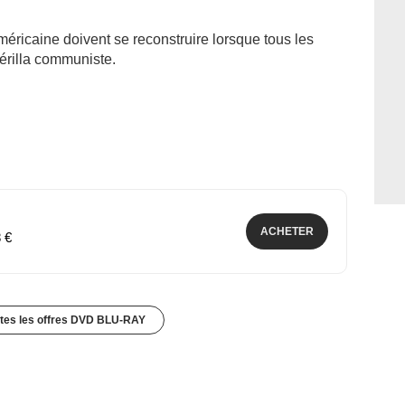
méricaine doivent se reconstruire lorsque tous les
érilla communiste.
ACHETER
8 €
utes les offres DVD BLU-RAY