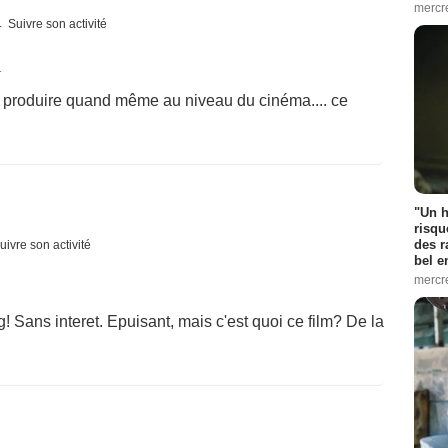
mercr
Suivre son activité
1
ut produire quand même au niveau du cinéma.... ce
"Un h
risqu
des r
uivre son activité
bel 
mercr
g! Sans interet. Epuisant, mais c'est quoi ce film? De la