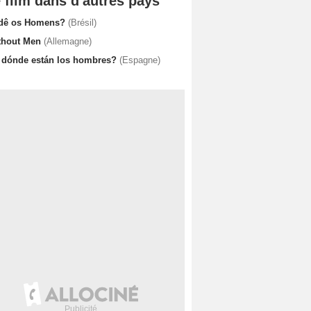
 film dans d'autres pays
dê os Homens?
(Brésil)
thout Men
(Allemagne)
 dónde están los hombres?
(Espagne)