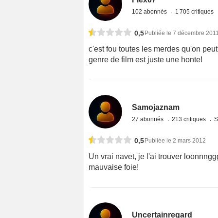
102 abonnés
1 705 critiques
0,5
Publiée le 7 décembre 201
c'est fou toutes les merdes qu'on pe
genre de film est juste une honte!
Samojaznam
27 abonnés
213 critiques
S
0,5
Publiée le 2 mars 2012
Un vrai navet, je l'ai trouver loonnngg
mauvaise foie!
Uncertainregard