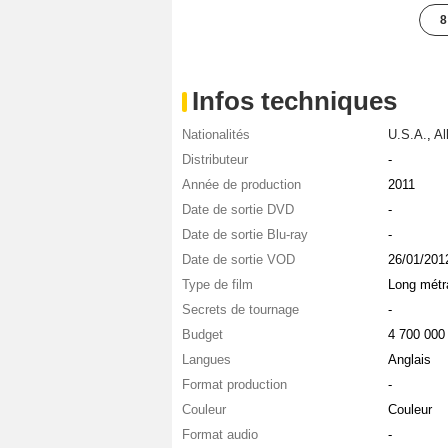
8
Infos techniques
Nationalités
U.S.A.
,
Al
Distributeur
-
Année de production
2011
Date de sortie DVD
-
Date de sortie Blu-ray
-
Date de sortie VOD
26/01/201
Type de film
Long métr
Secrets de tournage
-
Budget
4 700 00
Langues
Anglais
Format production
-
Couleur
Couleur
Format audio
-