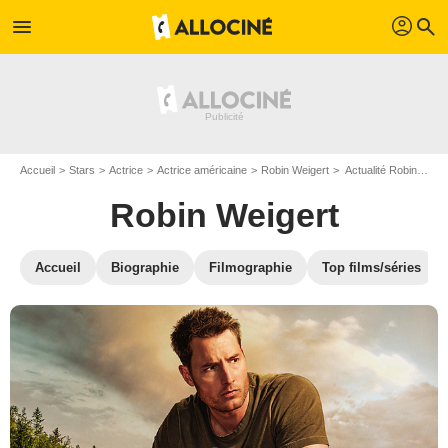
profil
menu
search
Accueil
Stars
Actrice
Actrice américaine
Robin Weigert
Actualité Robin Weigert
Robin Weigert
Accueil
Biographie
Filmographie
Top films/séries