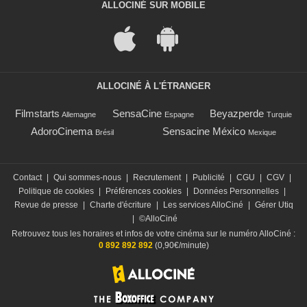
ALLOCINÉ SUR MOBILE
ALLOCINÉ À L'ÉTRANGER
Filmstarts
SensaCine
Beyazperde
Allemagne
Espagne
Turquie
AdoroCinema
Sensacine México
Brésil
Mexique
Contact
|
Qui sommes-nous
|
Recrutement
|
Publicité
|
CGU
|
CGV
|
Politique de cookies
|
Préférences cookies
|
Données Personnelles
|
Revue de presse
|
Charte d'écriture
|
Les services AlloCiné
|
Gérer Utiq
|
©AlloCiné
Retrouvez tous les horaires et infos de votre cinéma sur le numéro AlloCiné :
0 892 892 892
(0,90€/minute)