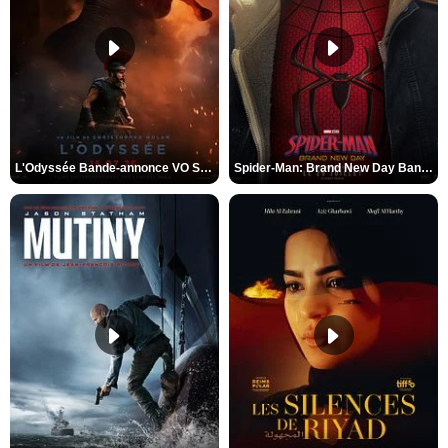
L'Odyssée Bande-annonce VO STFR
Spider-Man: Brand New Day Bande-annonce VO STFR