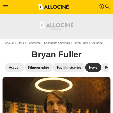
profil
menu
search
Accueil
Stars
Scénariste
Scénariste américain
Bryan Fuller
Actualité Bryan Fuller
Bryan Fuller
Accueil
Filmographie
Top films/séries
News
Réco