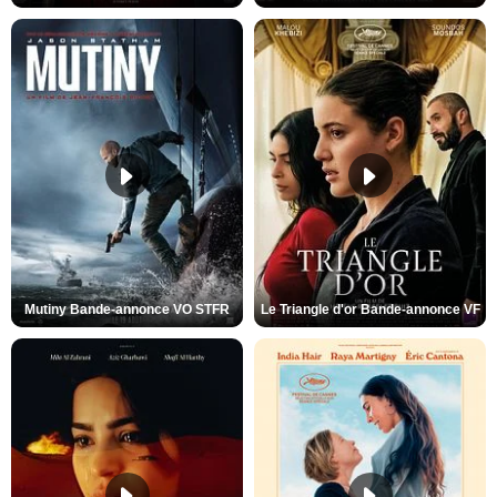
Mutiny Bande-annonce VO STFR
Le Triangle d'or Bande-annonce VF