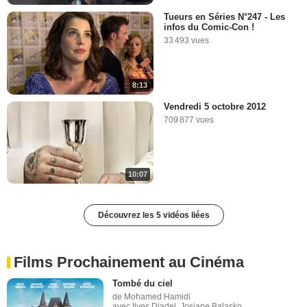
Tueurs en Séries N°247 - Les
infos du Comic-Con !
33 493 vues
8:13
Vendredi 5 octobre 2012
709 877 vues
10:07
Découvrez les 5 vidéos liées
Films Prochainement au Cinéma
Tombé du ciel
de Mohamed Hamidi
avec Ilyes Djadel, Josiane Balasko