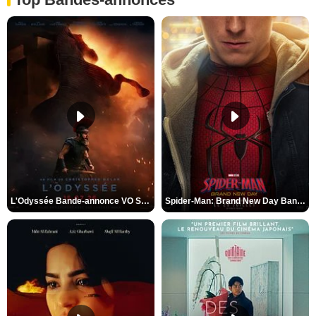
L'Odyssée Bande-annonce VO STFR
Spider-Man: Brand New Day Bande-annonce VO STFR