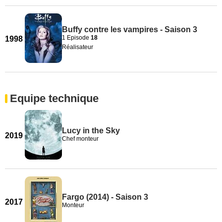
Buffy contre les vampires - Saison 3
1 Episode
18
1998
Réalisateur
Equipe technique
Lucy in the Sky
2019
Chef monteur
Fargo (2014) - Saison 3
2017
Monteur