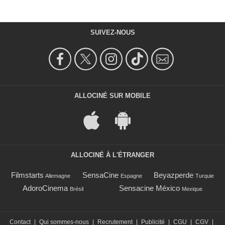
SUIVEZ-NOUS
ALLOCINÉ SUR MOBILE
ALLOCINÉ À L'ÉTRANGER
Filmstarts
SensaCine
Beyazperde
Allemagne
Espagne
Turquie
AdoroCinema
Sensacine México
Brésil
Mexique
Contact
|
Qui sommes-nous
|
Recrutement
|
Publicité
|
CGU
|
CGV
|