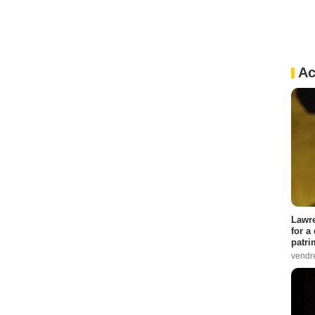
Ac
Lawre
for a
patri
vendre