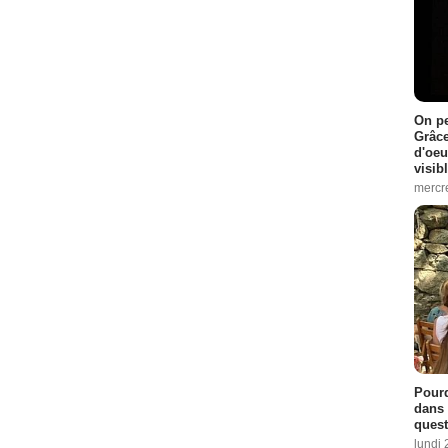
On pe
Grâce
d'oeu
visib
mercre
Pourq
dans 
quest
lundi 