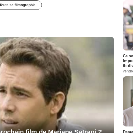
Toute sa filmographie
Ce so
Impos
thrill
vendr
rochain film de Marjane Satrapi ?
Demai