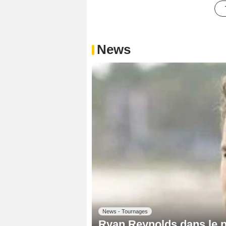
News
News - Tournages
Ryan Reynolds dans le p