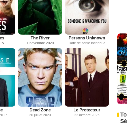
es
The River
Persons Unknown
015
1 novembre 2020
Date de sortie inconnue
se
Dead Zone
Le Protecteur
To
2017
20 juillet 2023
22 octobre 2025
Sé