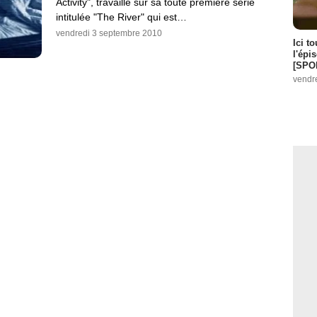
Activity", travaille sur sa toute première série
intitulée "The River" qui est…
vendredi 3 septembre 2010
Ici t
l'épi
[SPO
vendr