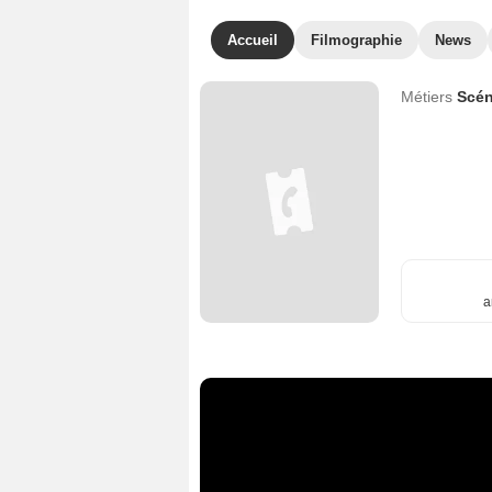
Accueil
Filmographie
News
Métiers
Scén
a