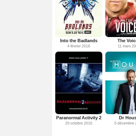
Into the Badlands
The Voic
4 février 2016
11 mars 2
Paranormal Activity 2
Dr Hou
20 octobre 2010
5 décembre 