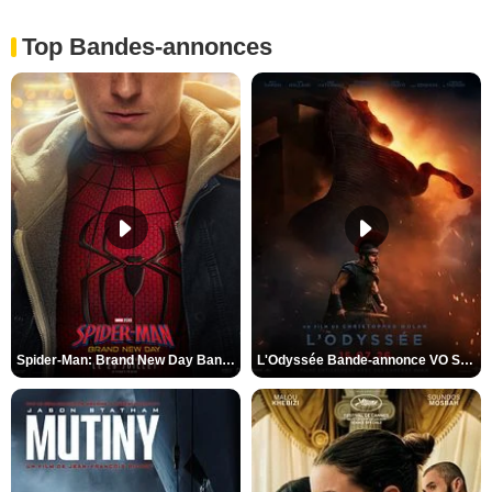
Top Bandes-annonces
Spider-Man: Brand New Day Bande-annonce VO STFR
L'Odyssée Bande-annonce VO STFR