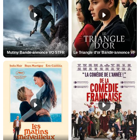
Mutiny Bande-annonce VO STFR
Le Triangle d'or Bande-annonce VF