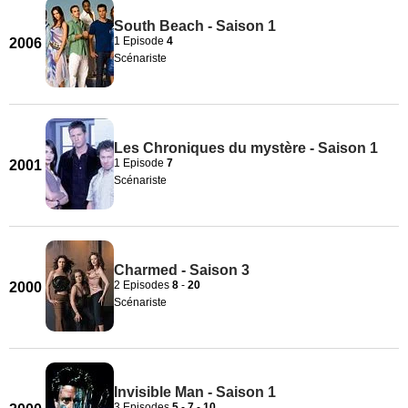
South Beach - Saison 1
1 Episode
4
2006
Scénariste
Les Chroniques du mystère - Saison 1
1 Episode
7
2001
Scénariste
Charmed - Saison 3
2 Episodes
8
-
20
2000
Scénariste
Invisible Man - Saison 1
3 Episodes
5
-
7
-
10