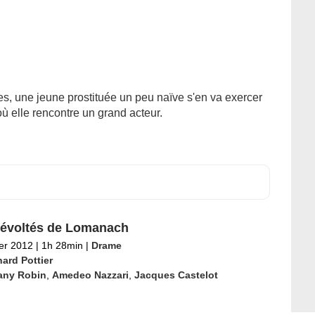
, une jeune prostituée un peu naïve s'en va exercer
ù elle rencontre un grand acteur.
évoltés de Lomanach
ier 2012
|
1h 28min
|
Drame
ard Pottier
any Robin
,
Amedeo Nazzari
,
Jacques Castelot