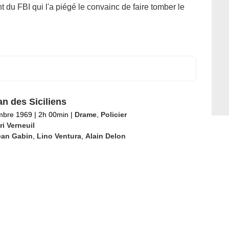
 du FBI qui l'a piégé le convainc de faire tomber le
an des Siciliens
mbre 1969
|
2h 00min
|
Drame
,
Policier
i Verneuil
ean Gabin
,
Lino Ventura
,
Alain Delon