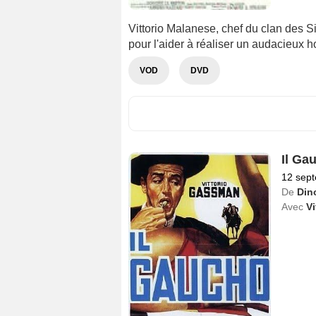
Vittorio Malanese, chef du clan des Si
pour l'aider à réaliser un audacieux h
VOD
DVD
Il Ga
12 sep
De
Din
Avec
V