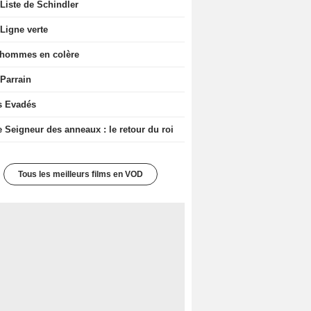
Liste de Schindler
Ligne verte
 hommes en colère
 Parrain
s Evadés
e Seigneur des anneaux : le retour du roi
Tous les meilleurs films en VOD