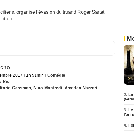
ciliens, organise l'évasion du truand Roger Sartet
old-up.
Me
ucho
tembre 2017
|
1h 51min
|
Comédie
o Risi
ittorio Gassman
,
Nino Manfredi
,
Amedeo Nazzari
2.
Le 
(vers
3.
Le
l'ann
4.
Fo