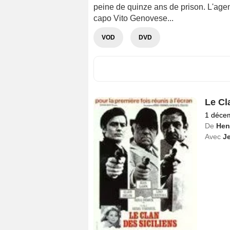
peine de quinze ans de prison. L'agent
capo Vito Genovese...
VOD
DVD
Le Cl
1 déce
De
Henr
Avec
J