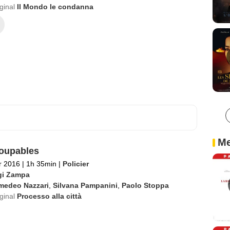
iginal
Il Mondo le condanna
Me
oupables
er 2016
|
1h 35min
|
Policier
gi Zampa
medeo Nazzari
,
Silvana Pampanini
,
Paolo Stoppa
iginal
Processo alla città