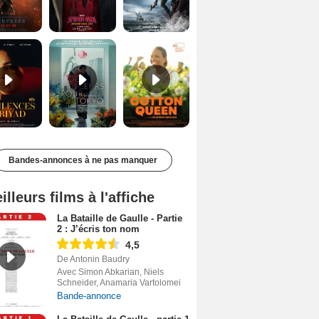
Les Silences de Riyad Bande-annonce VO STFR
Des Fleurs pour Tokyo Bande-annonce VO STFR
Cotton Queen Bande-annonce VO STFR
Bandes-annonces à ne pas manquer
illeurs films à l'affiche
La Bataille de Gaulle - Partie
2 : J’écris ton nom
4,5
De Antonin Baudry
Avec Simon Abkarian, Niels
Schneider, Anamaria Vartolomei
Bande-annonce