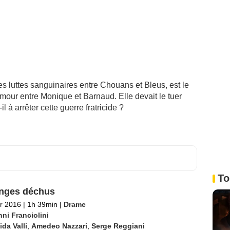
s luttes sanguinaires entre Chouans et Bleus, est le
amour entre Monique et Barnaud. Elle devait le tuer
l à arrêter cette guerre fratricide ?
To
nges déchus
er 2016
|
1h 39min
|
Drame
ni Franciolini
ida Valli
,
Amedeo Nazzari
,
Serge Reggiani