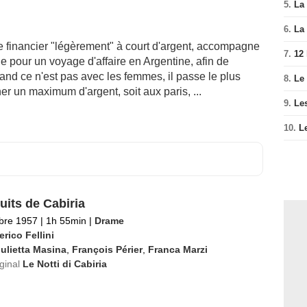
5.
La 
6.
La 
e financier "légèrement" à court d'argent, accompagne
7.
12
 pour un voyage d'affaire en Argentine, afin de
Quand ce n'est pas avec les femmes, il passe le plus
8.
Le
r un maximum d'argent, soit aux paris, ...
9.
Le
10.
L
uits de Cabiria
bre 1957
|
1h 55min
|
Drame
rico Fellini
ulietta Masina
,
François Périer
,
Franca Marzi
iginal
Le Notti di Cabiria