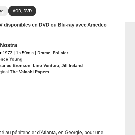
ng
VOD, DVD
s TV disponibles en DVD ou Blu-ray avec Amedeo
Nostra
er 1972
|
1h 50min
|
Drame
,
Policier
ence Young
harles Bronson
,
Lino Ventura
,
Jill Ireland
iginal
The Valachi Papers
né au pénitencier d'Atlanta, en Georgie, pour une