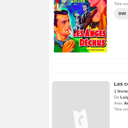
Titre or
DVD
Les c
1 févri
De
Lui
Avec
A
Titre or