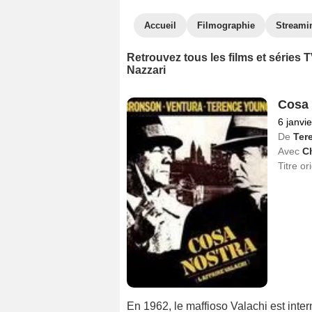
Accueil
Filmographie
Streami
Retrouvez tous les films et série
Nazzari
Cosa 
6 janvi
De
Ter
Avec
C
Titre or
En 1962, le maffioso Valachi est inter