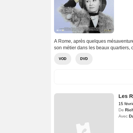
A Rome, après quelques mésaventures
son métier dans les beaux quartiers, o
VOD
DVD
Les R
15 févr
De
Rich
Avec
D