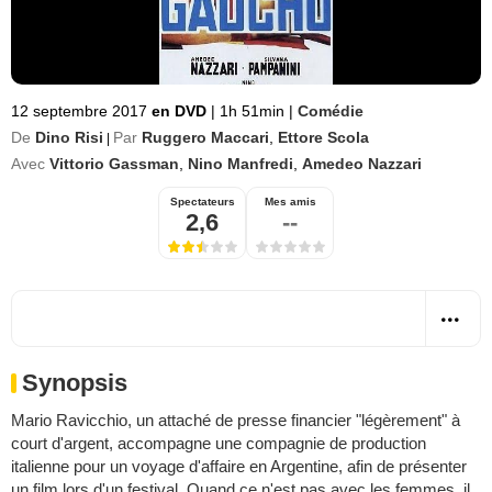
12 septembre 2017
en DVD
|
1h 51min
|
Comédie
De
Dino Risi
Par
Ruggero Maccari
,
Ettore Scola
|
Avec
Vittorio Gassman
,
Nino Manfredi
,
Amedeo Nazzari
Spectateurs
Mes amis
2,6
--
Synopsis
Mario Ravicchio, un attaché de presse financier "légèrement" à
court d'argent, accompagne une compagnie de production
italienne pour un voyage d'affaire en Argentine, afin de présenter
un film lors d'un festival. Quand ce n'est pas avec les femmes, il