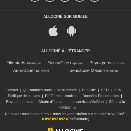
ALLOCINÉ SUR MOBILE
ALLOCINÉ À L'ÉTRANGER
Filmstarts
SensaCine
Beyazperde
Allemagne
Espagne
Turquie
AdoroCinema
Sensacine México
Brésil
Mexique
Contact
|
Qui sommes-nous
|
Recrutement
|
Publicité
|
CGU
|
CGV
|
Politique de cookies
|
Préférences cookies
|
Données Personnelles
|
Revue de presse
|
Charte d'écriture
|
Les services AlloCiné
|
Gérer Utiq
|
©AlloCiné
Retrouvez tous les horaires et infos de votre cinéma sur le numéro AlloCiné :
0 892 892 892
(0,90€/minute)