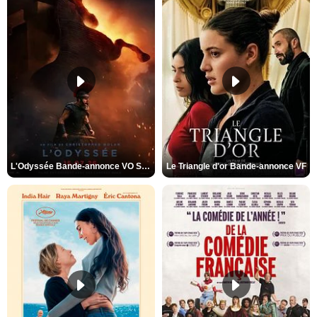
L'Odyssée Bande-annonce VO STFR
Le Triangle d'or Bande-annonce VF