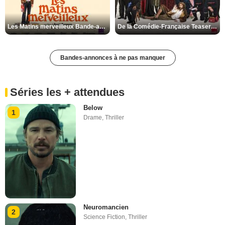
Les Matins merveilleux Bande-annonce VF
De la Comédie-Française Teaser VF
Bandes-annonces à ne pas manquer
Séries les + attendues
Below
1
Drame
,
Thriller
Neuromancien
2
Science Fiction
,
Thriller