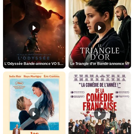
L'Odyssée Bande-annonce VO STFR
Le Triangle d'or Bande-annonce VF