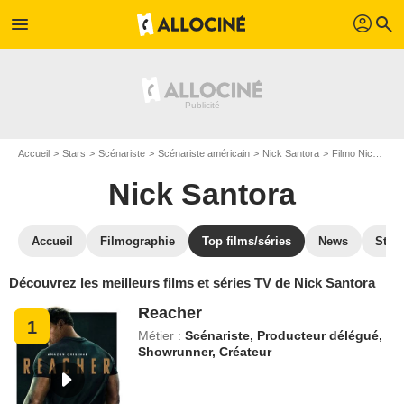
profil
menu
search
Accueil
Stars
Scénariste
Scénariste américain
Nick Santora
Filmo Nick Santora
Nick Santora
Accueil
Filmographie
Top films/séries
News
Stre
Découvrez les meilleurs films et séries TV de Nick Santora
Reacher
1
Métier :
Scénariste, Producteur délégué,
Showrunner, Créateur