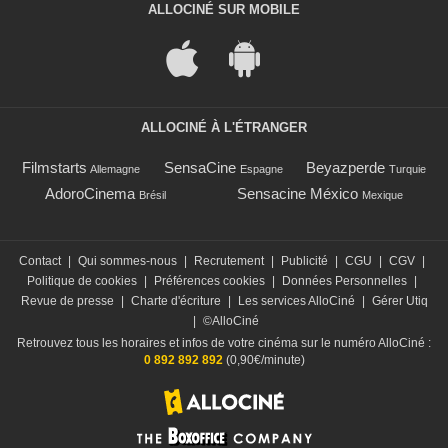
ALLOCINÉ SUR MOBILE
ALLOCINÉ À L'ÉTRANGER
Filmstarts
SensaCine
Beyazperde
Allemagne
Espagne
Turquie
AdoroCinema
Sensacine México
Brésil
Mexique
Contact
|
Qui sommes-nous
|
Recrutement
|
Publicité
|
CGU
|
CGV
|
Politique de cookies
|
Préférences cookies
|
Données Personnelles
|
Revue de presse
|
Charte d'écriture
|
Les services AlloCiné
|
Gérer Utiq
|
©AlloCiné
Retrouvez tous les horaires et infos de votre cinéma sur le numéro AlloCiné :
0 892 892 892
(0,90€/minute)