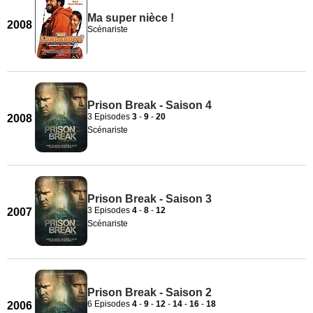
Ma super nièce !
2008
Scénariste
Prison Break - Saison 4
3 Episodes
3
-
9
-
20
2008
Scénariste
Prison Break - Saison 3
3 Episodes
4
-
8
-
12
2007
Scénariste
Prison Break - Saison 2
6 Episodes
4
-
9
-
12
-
14
-
16
-
18
2006