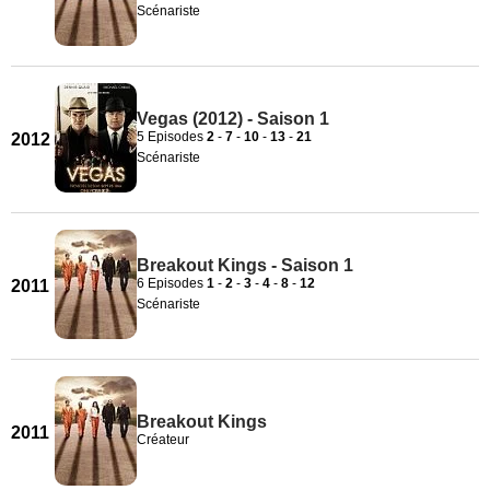
Scénariste
Vegas (2012) - Saison 1
5 Episodes
2
-
7
-
10
-
13
-
21
2012
Scénariste
Breakout Kings - Saison 1
6 Episodes
1
-
2
-
3
-
4
-
8
-
12
2011
Scénariste
Breakout Kings
2011
Créateur