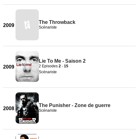
The Throwback
2009
Scénariste
Lie To Me - Saison 2
2 Episodes
2
-
15
2009
Scénariste
The Punisher - Zone de guerre
2008
Scénariste