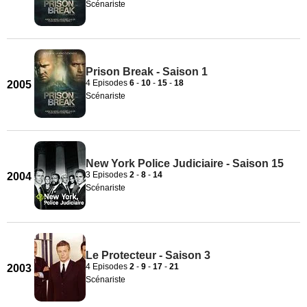
Scénariste
Prison Break - Saison 1
4 Episodes
6
-
10
-
15
-
18
2005
Scénariste
New York Police Judiciaire - Saison 15
3 Episodes
2
-
8
-
14
2004
Scénariste
Le Protecteur - Saison 3
4 Episodes
2
-
9
-
17
-
21
2003
Scénariste