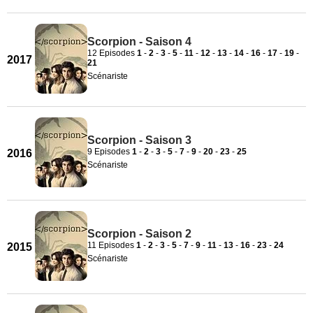
Scorpion - Saison 4
12 Episodes
1
-
2
-
3
-
5
-
11
-
12
-
13
-
14
-
16
-
17
-
19
-
2017
21
Scénariste
Scorpion - Saison 3
9 Episodes
1
-
2
-
3
-
5
-
7
-
9
-
20
-
23
-
25
2016
Scénariste
Scorpion - Saison 2
11 Episodes
1
-
2
-
3
-
5
-
7
-
9
-
11
-
13
-
16
-
23
-
24
2015
Scénariste