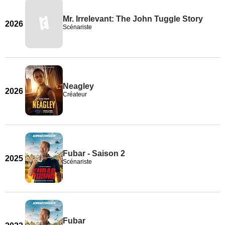
Mr. Irrelevant: The John Tuggle Story
2026
Scénariste
Neagley
2026
Créateur
Fubar - Saison 2
2025
Scénariste
Fubar