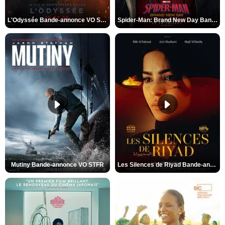
L'Odyssée Bande-annonce VO STFR
Spider-Man: Brand New Day Bande-annonce VO STFR
Mutiny Bande-annonce VO STFR
Les Silences de Riyad Bande-annonce VO STFR