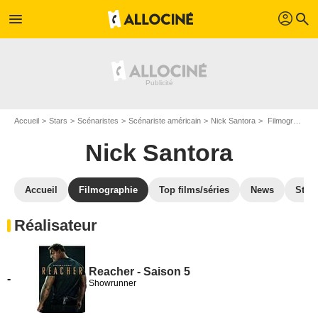
profil
menu
search
Accueil
Stars
Scénaristes
Scénariste américain
Nick Santora
Filmographie Nick Santora
Nick Santora
Accueil
Filmographie
Top films/séries
News
Stre
Réalisateur
Reacher - Saison 5
-
Showrunner