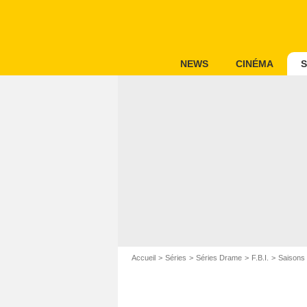
NEWS
CINÉMA
S
Accueil
Séries
Séries Drame
F.B.I.
Saisons 