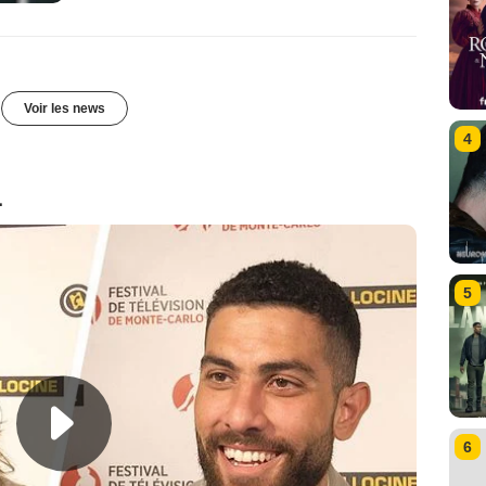
Voir les news
4
1
5
6