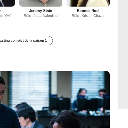
ki
Jeremy Sisto
Ebonee Noel
om “OA”
Rôle : Jubal Valentine
Rôle : Kristen Chazal
casting complet de la saison 1