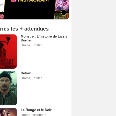
ries les + attendues
Monstre : L'histoire de Lizzie
Borden
Drame
,
Thriller
Below
Drame
,
Thriller
Le Rouge et le Noir
Drame
,
Historique