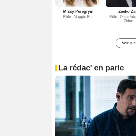
Missy Peregrym
Zeeko Za
Rôle : Maggie Bell
Rôle : Omar Ad
Zidan
Voir le 
La rédac' en parle