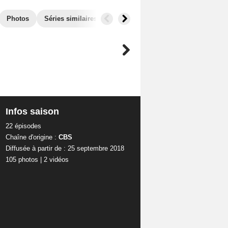
Photos
Séries similaires
Infos saison
22 épisodes
Chaîne d'origine :
CBS
Diffusée à partir de : 25 septembre 2018
105 photos
|
2 vidéos