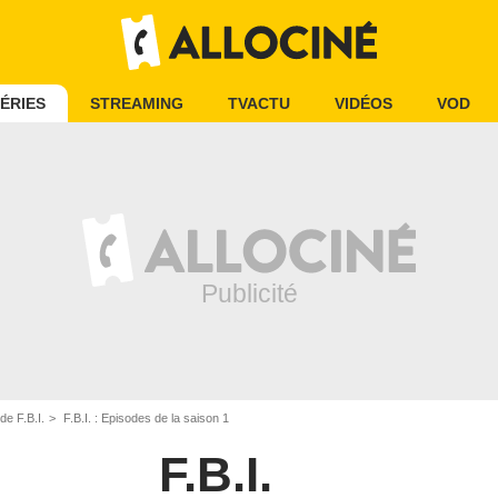
ÉRIES
STREAMING
TVACTU
VIDÉOS
VOD
de F.B.I.
F.B.I. : Episodes de la saison 1
F.B.I.