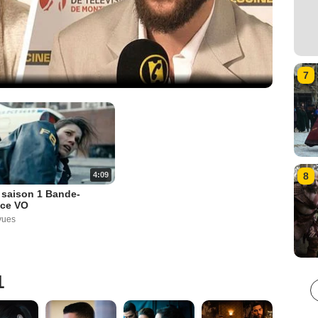
7
8
4:09
 - saison 1 Bande-
ce VO
vues
1