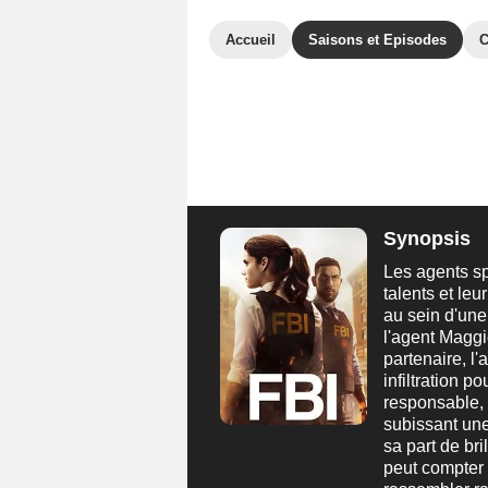
Accueil
Saisons et Episodes
C
Synopsis
Les agents sp
talents et leu
au sein d'une
l'agent Maggi
partenaire, l
infiltration 
responsable, 
subissant une
sa part de bri
peut compter 