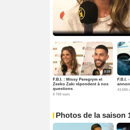
3:29
F.B.I. : Missy Peregrym et
F.B.I.
Zeeko Zaki répondent à nos
annon
questions
43 686 
6 789 vues
Photos de la saison 