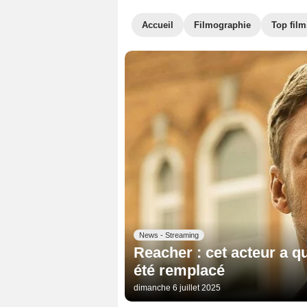
Accueil
Filmographie
Top film
News - Streaming
Reacher : cet acteur a qu
été remplacé
dimanche 6 juillet 2025