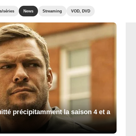
s/séries
News
Streaming
VOD, DVD
itté précipitamment la saison 4 et a