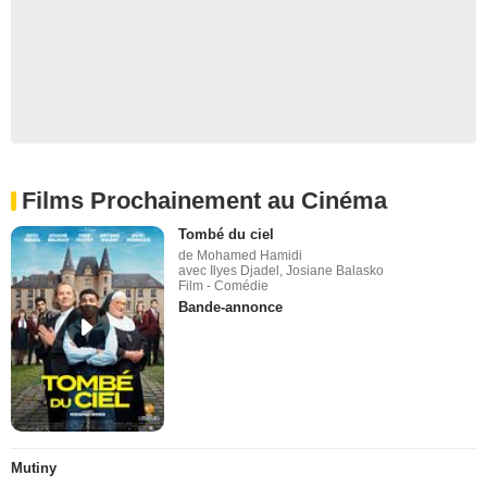
Films Prochainement au Cinéma
Tombé du ciel
de Mohamed Hamidi
avec Ilyes Djadel, Josiane Balasko
Film - Comédie
Bande-annonce
Mutiny