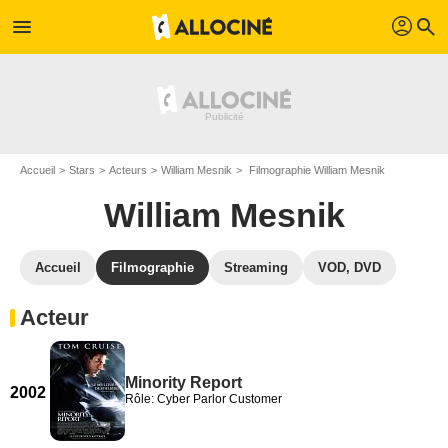
profil
menu
search
Accueil
Stars
Acteurs
William Mesnik
Filmographie William Mesnik
William Mesnik
Accueil
Filmographie
Streaming
VOD, DVD
Acteur
Minority Report
2002
Rôle: Cyber Parlor Customer