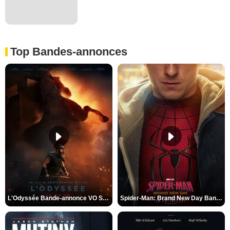
Top Bandes-annonces
L'Odyssée Bande-annonce VO STFR
Spider-Man: Brand New Day Bande-annonce VO STFR