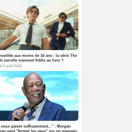
seillée aux moins de 16 ans : la série The
s est-elle vraiment fidèle au livre ?
i 8 août 2026
s vous paient suffisamment..." : Morgan
an peut "fermer les yeux" sur un mauvais