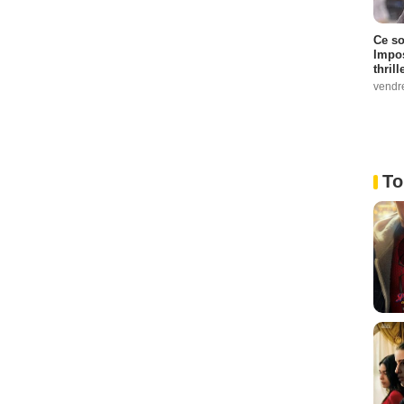
Ce so
Impos
thrill
vendr
To