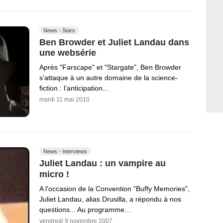
News - Stars
Ben Browder et Juliet Landau dans
une websérie
Après "Farscape" et "Stargate", Ben Browder
s’attaque à un autre domaine de la science-
fiction : l’anticipation...
mardi 11 mai 2010
News - Interviews
Juliet Landau : un vampire au
micro !
A l'occasion de la Convention "Buffy Memories",
Juliet Landau, alias Drusilla, a répondu à nos
questions... Au programme…
vendredi 9 novembre 2007