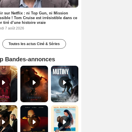
ir sur Netflix : ni Top Gun, ni Mission
sible ! Tom Cruise est irrésistible dans ce
er tiré d’une histoire vraie
edi 7 août 2026
Toutes les actus Ciné & Séries
p Bandes-annonces
Spider-Man: Brand New Day Bande-annonce VO STFR
L'Odyssée Bande-annonce VO STFR
Mutiny Bande-annonce VO STFR
Le Triangle d'or Bande-annonce VF
Les Silences de Riyad Bande-annonce VO STFR
Les Matins merveilleux Bande-annonce VF