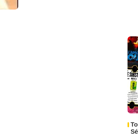
To
Sé