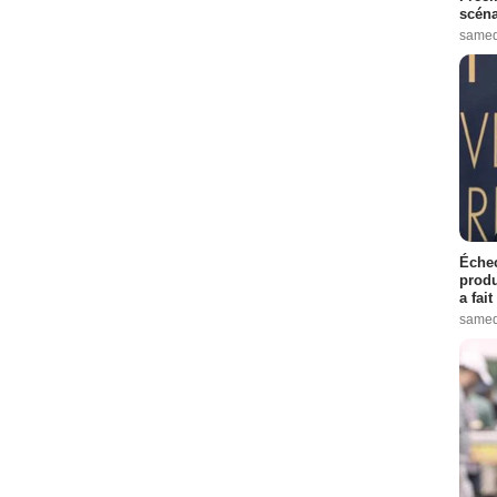
scéna
samed
Échec
produ
a fai
samed