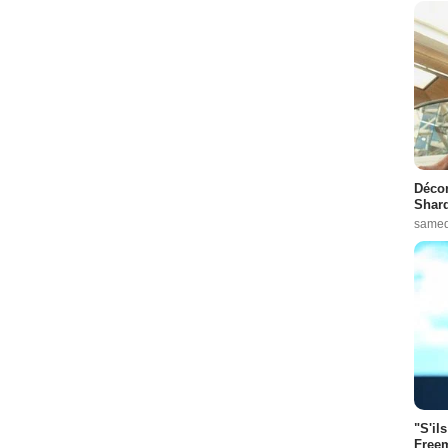
Décon
Shard
samed
"S'il
Freem