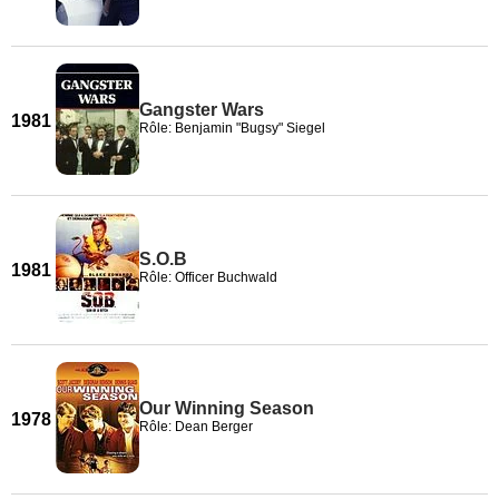
Gangster Wars
1981
Rôle: Benjamin "Bugsy" Siegel
S.O.B
1981
Rôle: Officer Buchwald
Our Winning Season
1978
Rôle: Dean Berger