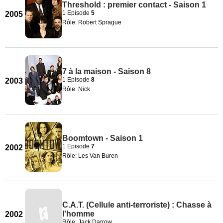
Threshold : premier contact - Saison 1
1 Episode
5
2005
Rôle: Robert Sprague
7 à la maison - Saison 8
1 Episode
8
2003
Rôle: Nick
Boomtown - Saison 1
1 Episode
7
2002
Rôle: Les Van Buren
C.A.T. (Cellule anti-terroriste) : Chasse à
l'homme
2002
Rôle: Jack Darrow