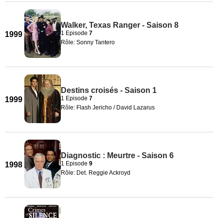
Walker, Texas Ranger - Saison 8
1 Episode
7
1999
Rôle: Sonny Tantero
Destins croisés - Saison 1
1 Episode
7
1999
Rôle: Flash Jericho / David Lazarus
Diagnostic : Meurtre - Saison 6
1 Episode
9
1998
Rôle: Det. Reggie Ackroyd