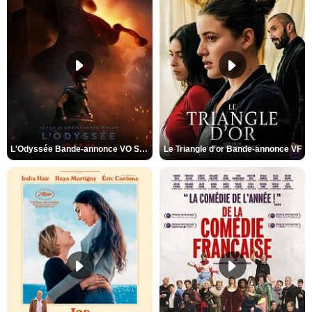
L'Odyssée Bande-annonce VO STFR
Le Triangle d'or Bande-annonce VF