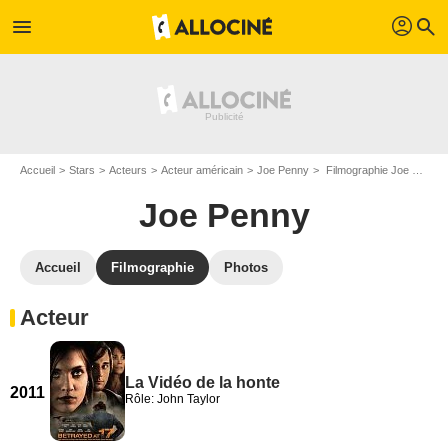
profil
menu
search
Accueil
Stars
Acteurs
Acteur américain
Joe Penny
Filmographie Joe Penny
Joe Penny
Accueil
Filmographie
Photos
Acteur
La Vidéo de la honte
2011
Rôle: John Taylor