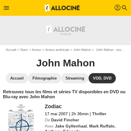
profil
menu
search
Accueil
Stars
Acteur
Acteur américain
John Mahon
John Mahon : ses Blu-Ray, DVD, VOD, SVOD
John Mahon
Accueil
Filmographie
Streaming
VOD, DVD
Retrouvez tous les films et séries TV disponibles en DVD ou
Blu-ray avec John Mahon
Zodiac
17 mai 2007
|
2h 36min
|
Thriller
De
David Fincher
Avec
Jake Gyllenhaal
,
Mark Ruffalo
,