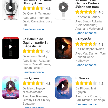
Bloody Affair
Gaulle - Partie 2 :
J’écris ton nom
4,6
4,5
De Quentin Tarantino
De Antonin Baudry
Avec Uma Thurman,
David Carradine, Lucy
Avec Simon Abkarian,
Liu
Niels Schneider,
Anamaria Vartolomei
Bande-annonce
Bande-annonce
La Bataille de
L'Odyssée
Gaulle - partie 1 :
4,3
L'Âge de Fer
De Christopher Nolan
4,4
Avec Matt Damon, Tom
De Antonin Baudry
Holland, Anne
Avec Simon Abkarian,
Hathaway
Simon Russell Beale,
Bande-annonce
Florian Lesieur
Bande-annonce
Jim Queen
In Waves
4,3
4,2
De Marco Nguyen,
De Phuong Mai
Nicolas Athane
Nguyen
Avec Alex Ramires,
Avec Lyna Khoudri,
Jérémy Gillet, Shirley
Paul Kircher, Rio Vega
Souagnon
Bande-annonce