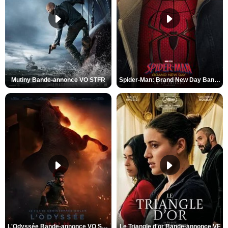
Mutiny Bande-annonce VO STFR
Spider-Man: Brand New Day Bande-annonce VO STFR
L'Odyssée Bande-annonce VO STFR
Le Triangle d'or Bande-annonce VF