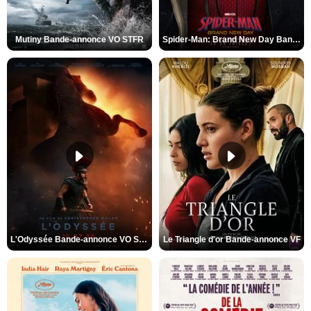
Mutiny Bande-annonce VO STFR
Spider-Man: Brand New Day Bande-annonce VO STFR
L'Odyssée Bande-annonce VO STFR
Le Triangle d'or Bande-annonce VF