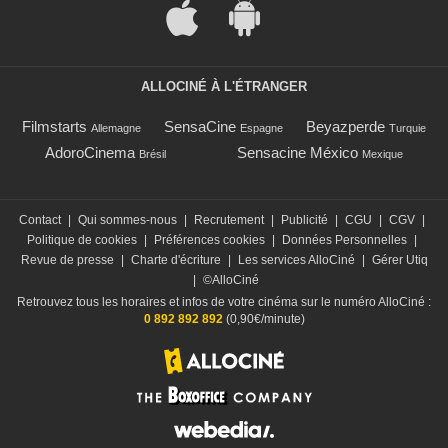
ALLOCINÉ À L'ÉTRANGER
Filmstarts
SensaCine
Beyazperde
Allemagne
Espagne
Turquie
AdoroCinema
Sensacine México
Brésil
Mexique
Contact
|
Qui sommes-nous
|
Recrutement
|
Publicité
|
CGU
|
CGV
|
Politique de cookies
|
Préférences cookies
|
Données Personnelles
|
Revue de presse
|
Charte d'écriture
|
Les services AlloCiné
|
Gérer Utiq
|
©AlloCiné
Retrouvez tous les horaires et infos de votre cinéma sur le numéro AlloCiné :
0 892 892 892
(0,90€/minute)