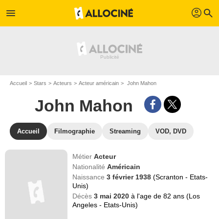
profil
menu
search
Accueil
Stars
Acteurs
Acteur américain
John Mahon
John Mahon
Accueil
Filmographie
Streaming
VOD, DVD
Métier
Acteur
Nationalité
Américain
Naissance
3 février 1938
(Scranton - Etats-
Unis)
Décès
3 mai 2020
à l'age de 82 ans (Los
Angeles - Etats-Unis)