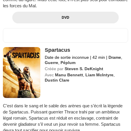
les forces du Mal.
DVD
Spartacus
Date de sortie inconnue
|
42 min
|
Drame
,
Guerre
,
Péplum
Créée par
Steven S. DeKnight
Avec
Manu Bennett
,
Liam McIntyre
,
Dustin Clare
C’est dans le sang et le sable des arènes que s’écrit la légende
de Spartacus. Puissant guerrier Thrace trahi par un ambitieux
légat romain, Spartacus est réduit en esclavage, contraint de
devenir gladiateur s’il veut un jour revoir sa femme. Spartacus
devra tout sacrifier pour pouvoir survivre.