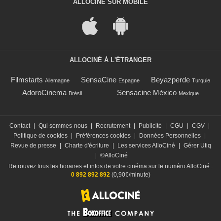
ALLOCINÉ SUR MOBILE
ALLOCINÉ À L'ÉTRANGER
Filmstarts
SensaCine
Beyazperde
Allemagne
Espagne
Turquie
AdoroCinema
Sensacine México
Brésil
Mexique
Contact
|
Qui sommes-nous
|
Recrutement
|
Publicité
|
CGU
|
CGV
|
Politique de cookies
|
Préférences cookies
|
Données Personnelles
|
Revue de presse
|
Charte d'écriture
|
Les services AlloCiné
|
Gérer Utiq
|
©AlloCiné
Retrouvez tous les horaires et infos de votre cinéma sur le numéro AlloCiné :
0 892 892 892
(0,90€/minute)