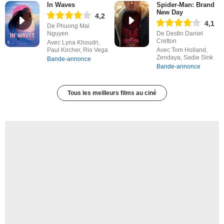
In Waves
Spider-Man: Brand
New Day
4,2
4,1
De Phuong Mai
Nguyen
De Destin Daniel
Cretton
Avec Lyna Khoudri,
Paul Kircher, Rio Vega
Avec Tom Holland,
Zendaya, Sadie Sink
Bande-annonce
Bande-annonce
Tous les meilleurs films au ciné