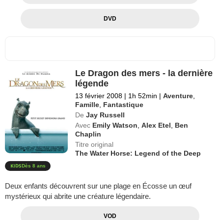
DVD
Le Dragon des mers - la dernière
légende
13 février 2008
|
1h 52min
|
Aventure
,
Famille
,
Fantastique
De
Jay Russell
Avec
Emily Watson
,
Alex Etel
,
Ben
Chaplin
Titre original
The Water Horse: Legend of the Deep
Dès 8 ans
Deux enfants découvrent sur une plage en Écosse un œuf
mystérieux qui abrite une créature légendaire.
VOD