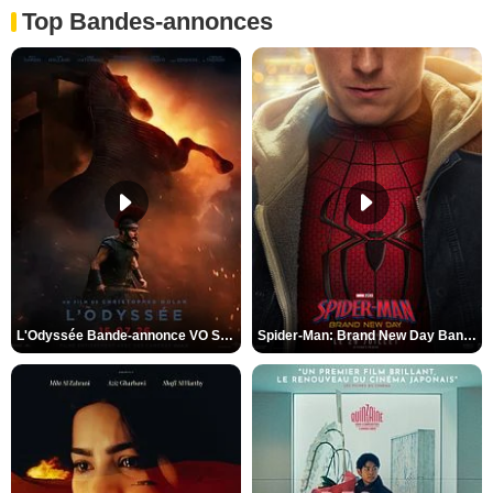
Top Bandes-annonces
L'Odyssée Bande-annonce VO STFR
Spider-Man: Brand New Day Bande-annonce VO STFR