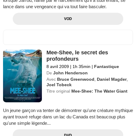
lorsque Jarrod, hanté par le harcèlement qu’il a subi enfant, se
lance dans une vengeance qui va tout faire basculer.
VOD
Mee-Shee, le secret des
profondeurs
8 avril 2009
|
1h 35min
|
Fantastique
De
John Henderson
Avec
Bruce Greenwood
,
Daniel Magder
,
Joel Tobeck
Titre original
Mee-Shee: The Water Giant
Un jeune garçon va tenter de démontrer qu'une créature mythique
ayant trouvé refuge dans un lac du Canada est beaucoup plus
qu'une simple légende...
DVD