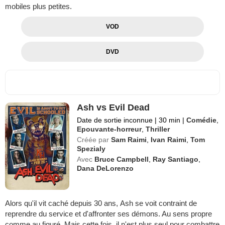
mobiles plus petites.
VOD
DVD
Ash vs Evil Dead
Date de sortie inconnue
|
30 min
|
Comédie
,
Epouvante-horreur
,
Thriller
Créée par
Sam Raimi
,
Ivan Raimi
,
Tom
Spezialy
Avec
Bruce Campbell
,
Ray Santiago
,
Dana DeLorenzo
Alors qu'il vit caché depuis 30 ans, Ash se voit contraint de
reprendre du service et d'affronter ses démons. Au sens propre
comme au figuré. Mais cette fois, il n'est plus seul pour combattre