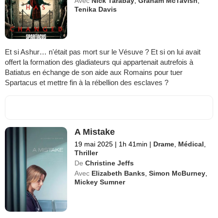
Avec
Nick Tarabay
,
Graham McTavish
,
Tenika Davis
Et si Ashur… n'était pas mort sur le Vésuve ? Et si on lui avait
offert la formation des gladiateurs qui appartenait autrefois à
Batiatus en échange de son aide aux Romains pour tuer
Spartacus et mettre fin à la rébellion des esclaves ?
A Mistake
19 mai 2025
|
1h 41min
|
Drame
,
Médical
,
Thriller
De
Christine Jeffs
Avec
Elizabeth Banks
,
Simon McBurney
,
Mickey Sumner