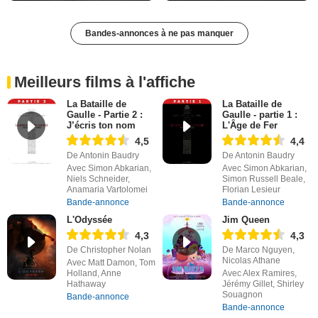
Bandes-annonces à ne pas manquer
Meilleurs films à l'affiche
La Bataille de
La Bataille de
Gaulle - Partie 2 :
Gaulle - partie 1 :
J’écris ton nom
L'Âge de Fer
4,5
4,4
De Antonin Baudry
De Antonin Baudry
Avec Simon Abkarian,
Avec Simon Abkarian,
Niels Schneider,
Simon Russell Beale,
Anamaria Vartolomei
Florian Lesieur
Bande-annonce
Bande-annonce
L'Odyssée
Jim Queen
4,3
4,3
De Christopher Nolan
De Marco Nguyen,
Nicolas Athane
Avec Matt Damon, Tom
Holland, Anne
Avec Alex Ramires,
Hathaway
Jérémy Gillet, Shirley
Souagnon
Bande-annonce
Bande-annonce