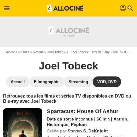
profil
menu
search
Accueil
Stars
Acteur
Joel Tobeck
Joel Tobeck : ses Blu-Ray, DVD, VOD, SVOD
Joel Tobeck
Accueil
Filmographie
Streaming
VOD, DVD
Retrouvez tous les films et séries TV disponibles en DVD ou
Blu-ray avec Joel Tobeck
Spartacus: House Of Ashur
Date de sortie inconnue
|
60 min
|
Action
,
Historique
,
Péplum
Créée par
Steven S. DeKnight