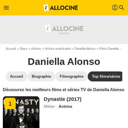
profil
menu
search
Accueil
Stars
Actrice
Actrice américaine
Daniella Alonso
Filmo Daniella Alonso
Daniella Alonso
Accueil
Biographie
Filmographie
Top films/séries
Découvrez les meilleurs films et séries TV de Daniella Alonso
Dynastie (2017)
1
Métier :
Actrice