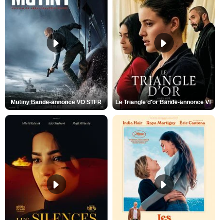
Mutiny Bande-annonce VO STFR
Le Triangle d'or Bande-annonce VF