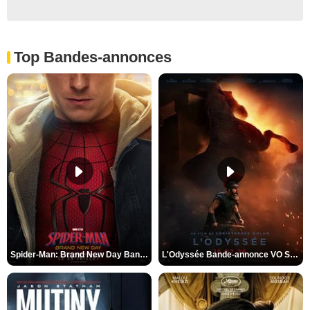
Top Bandes-annonces
Spider-Man: Brand New Day Bande-annonce VO STFR
L'Odyssée Bande-annonce VO STFR