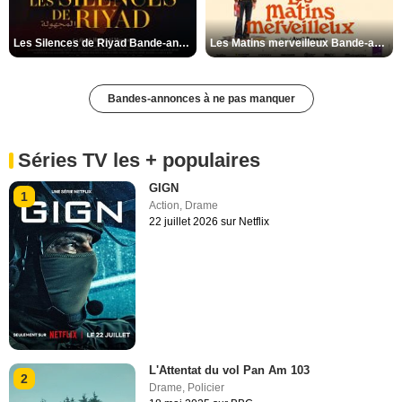
Les Silences de Riyad Bande-annonce VO STFR
Les Matins merveilleux Bande-annonce VF
Bandes-annonces à ne pas manquer
Séries TV les + populaires
GIGN
1
Action
,
Drame
22 juillet 2026 sur Netflix
L'Attentat du vol Pan Am 103
2
Drame
,
Policier