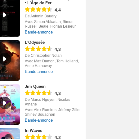
: L'Âge de Fer
4,4
De Antonin Baudry
Avec Simon Abkarian, Simon
Russell Beale, Florian Lesieur
Bande-annonce
L'Odyssée
4,3
De Christopher Nolan
Avec Matt Damon, Tom Holland,
Anne Hathaway
Bande-annonce
Jim Queen
4,3
De Marco Nguyen, Nicolas
Athane
Avec Alex Ramires, Jérémy Gillet,
Shirley Souagnon
Bande-annonce
In Waves
4,2