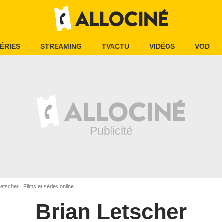
ÉRIES
STREAMING
TVACTU
VIDÉOS
VOD
etscher : Films et séries online
Brian Letscher