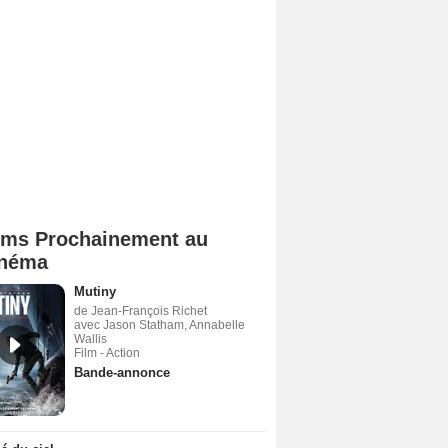
lms Prochainement au
néma
Mutiny
de Jean-François Richet
avec Jason Statham, Annabelle
Wallis
Film - Action
Bande-annonce