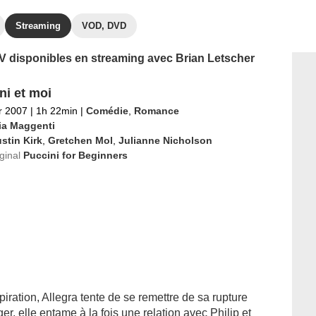
Streaming
VOD, DVD
 TV disponibles en streaming avec Brian Letscher
ni et moi
er 2007
|
1h 22min
|
Comédie
,
Romance
ia Maggenti
stin Kirk
,
Gretchen Mol
,
Julianne Nicholson
iginal
Puccini for Beginners
iration, Allegra tente de se remettre de sa rupture
, elle entame à la fois une relation avec Philip et