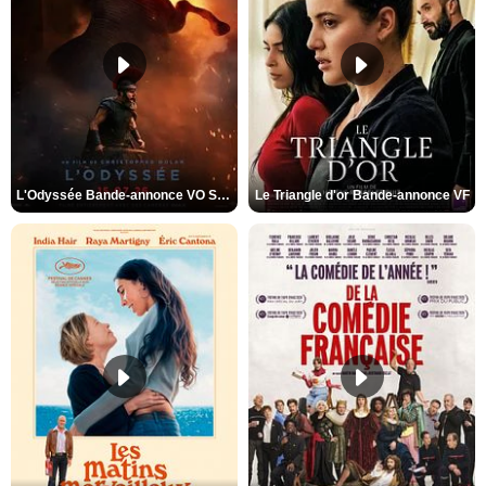
L'Odyssée Bande-annonce VO STFR
Le Triangle d'or Bande-annonce VF