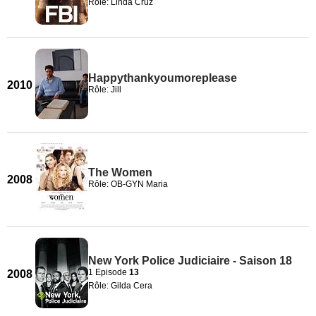
Rôle: Linda Cruz
Happythankyoumoreplease
2010
Rôle: Jill
The Women
2008
Rôle: OB-GYN Maria
New York Police Judiciaire - Saison 18
1 Episode
13
2008
Rôle: Gilda Cera