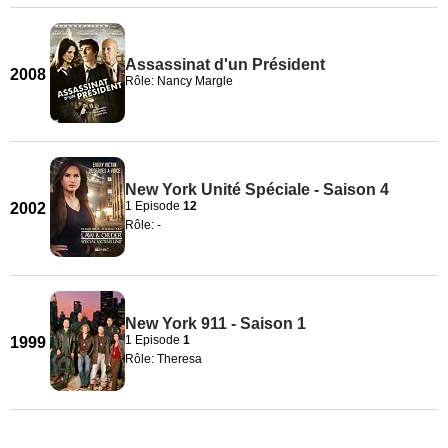
Assassinat d'un Président
2008
Rôle: Nancy Margle
New York Unité Spéciale - Saison 4
1 Episode
12
2002
Rôle: -
New York 911 - Saison 1
1 Episode
1
1999
Rôle: Theresa