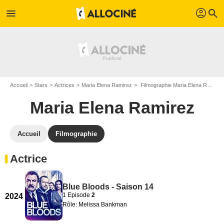
profil
menu
search
Accueil
Stars
Actrices
Maria Elena Ramirez
Filmographie Maria Elena Ramirez
Maria Elena Ramirez
Accueil
Filmographie
Actrice
Blue Bloods - Saison 14
1 Episode
2
2024
Rôle: Melissa Bankman