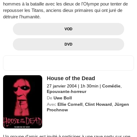
hommes à la bataille avec les dieux de l'Olympe pour tenter de
repousser les Titans, anciens dieux primaires qui ont juré de
détruire l'humanité.
VOD
DVD
House of the Dead
27 janvier 2004
|
1h 30min
|
Comédie
,
Epouvante-horreur
De
Uwe Boll
Avec
Ellie Cornell
,
Clint Howard
,
Jürgen
Prochnow
Un groupe d'amis est invité à participer à une rave party sur une