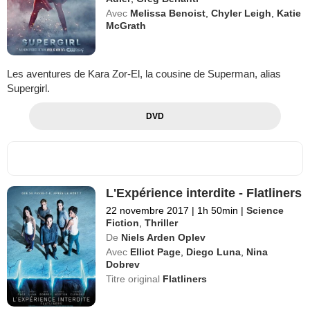
Avec
Melissa Benoist
,
Chyler Leigh
,
Katie
McGrath
Les aventures de Kara Zor-El, la cousine de Superman, alias
Supergirl.
DVD
L'Expérience interdite - Flatliners
22 novembre 2017
|
1h 50min
|
Science
Fiction
,
Thriller
De
Niels Arden Oplev
Avec
Elliot Page
,
Diego Luna
,
Nina
Dobrev
Titre original
Flatliners