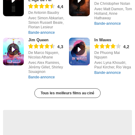
De Christopher Nolan
4,4
Avec Matt Damon, Tom
De Antonin Baudry
Holland, Anne
Avec Simon Abkarian,
Hathaway
Simon Russell Beale,
Bande-annonce
Florian Lesieur
Bande-annonce
Jim Queen
In Waves
4,3
4,2
De Marco Nguyen,
De Phuong Mai
Nicolas Athane
Nguyen
Avec Alex Ramires,
Avec Lyna Khoudri,
Jérémy Gillet, Shirley
Paul Kircher, Rio Vega
Souagnon
Bande-annonce
Bande-annonce
Tous les meilleurs films au ciné