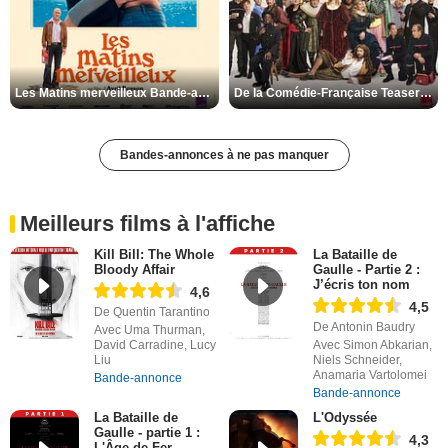
Les Matins merveilleux Bande-annonce VF
De la Comédie-Française Teaser VF
Bandes-annonces à ne pas manquer
Meilleurs films à l'affiche
Kill Bill: The Whole
La Bataille de
Bloody Affair
Gaulle - Partie 2 :
J’écris ton nom
4,6
4,5
De Quentin Tarantino
De Antonin Baudry
Avec Uma Thurman,
David Carradine, Lucy
Avec Simon Abkarian,
Liu
Niels Schneider,
Anamaria Vartolomei
Bande-annonce
Bande-annonce
La Bataille de
L'Odyssée
Gaulle - partie 1 :
4,3
L'Âge de Fer