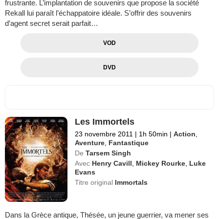
frustrante. L’implantation de souvenirs que propose la société
Rekall lui paraît l’échappatoire idéale. S’offrir des souvenirs
d’agent secret serait parfait…
VOD
DVD
Les Immortels
23 novembre 2011
|
1h 50min
|
Action
,
Aventure
,
Fantastique
De
Tarsem Singh
Avec
Henry Cavill
,
Mickey Rourke
,
Luke
Evans
Titre original
Immortals
Dans la Grèce antique, Thésée, un jeune guerrier, va mener ses