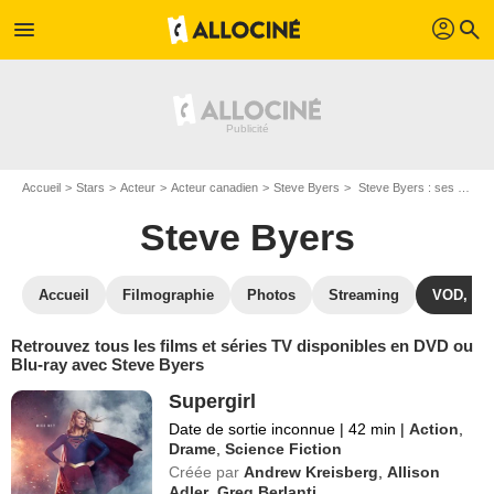
profil
menu
search
Accueil
Stars
Acteur
Acteur canadien
Steve Byers
Steve Byers : ses Blu-Ray, DVD, VOD, SVOD
Steve Byers
Accueil
Filmographie
Photos
Streaming
VOD, DV
Retrouvez tous les films et séries TV disponibles en DVD ou
Blu-ray avec Steve Byers
Supergirl
Date de sortie inconnue
|
42 min
|
Action
,
Drame
,
Science Fiction
Créée par
Andrew Kreisberg
,
Allison
Adler
,
Greg Berlanti