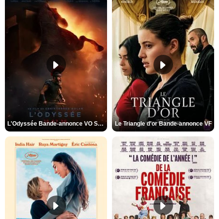
L'Odyssée Bande-annonce VO STFR
Le Triangle d'or Bande-annonce VF