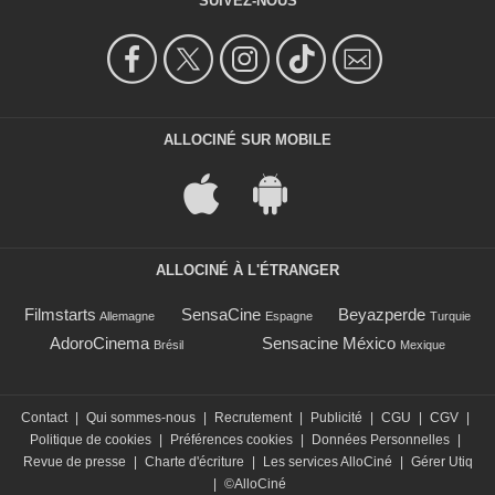
SUIVEZ-NOUS
ALLOCINÉ SUR MOBILE
ALLOCINÉ À L'ÉTRANGER
Filmstarts
SensaCine
Beyazperde
Allemagne
Espagne
Turquie
AdoroCinema
Sensacine México
Brésil
Mexique
Contact
|
Qui sommes-nous
|
Recrutement
|
Publicité
|
CGU
|
CGV
|
Politique de cookies
|
Préférences cookies
|
Données Personnelles
|
Revue de presse
|
Charte d'écriture
|
Les services AlloCiné
|
Gérer Utiq
|
©AlloCiné