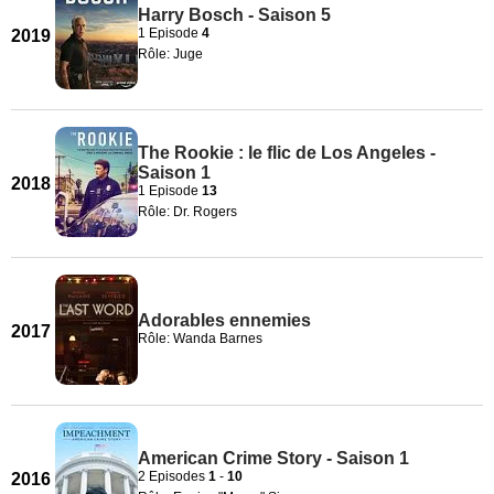
Harry Bosch - Saison 5
1 Episode
4
2019
Rôle: Juge
The Rookie : le flic de Los Angeles -
Saison 1
2018
1 Episode
13
Rôle: Dr. Rogers
Adorables ennemies
2017
Rôle: Wanda Barnes
American Crime Story - Saison 1
2 Episodes
1
-
10
2016