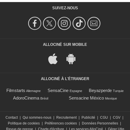
SUIVEZ-NOUS
ALLOCINÉ SUR MOBILE
ALLOCINÉ À L'ÉTRANGER
Filmstarts
SensaCine
Beyazperde
Allemagne
Espagne
Turquie
AdoroCinema
Sensacine México
Brésil
Mexique
Contact
|
Qui sommes-nous
|
Recrutement
|
Publicité
|
CGU
|
CGV
|
Politique de cookies
|
Préférences cookies
|
Données Personnelles
|
Revue de presse
|
Charte d'écriture
|
Les services AlloCiné
|
Gérer Utiq