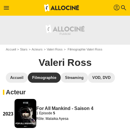
profil
menu
search
Accueil
Stars
Acteurs
Valeri Ross
Filmographie Valeri Ross
Valeri Ross
Accueil
Filmographie
Streaming
VOD, DVD
Acteur
For All Mankind - Saison 4
1 Episode
5
2023
Rôle: Malaika Ayesa