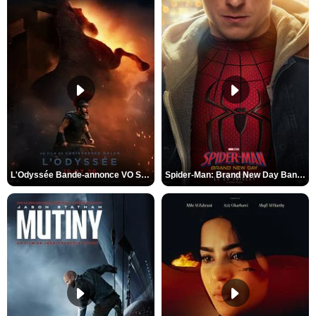
L'Odyssée Bande-annonce VO STFR
Spider-Man: Brand New Day Bande-annonce VO STFR