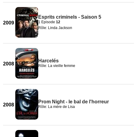
Esprits criminels - Saison 5
1 Episode
12
2009
Rôle: Linda Jackson
Harcelés
2008
Rôle: La vieille femme
Prom Night - le bal de l'horreur
2008
Rôle: La mère de Lisa