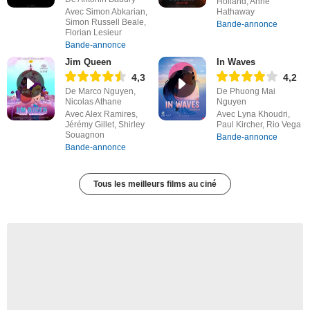
Holland, Anne
Avec Simon Abkarian,
Hathaway
Simon Russell Beale,
Bande-annonce
Florian Lesieur
Bande-annonce
Jim Queen
In Waves
4,3
4,2
De Marco Nguyen,
De Phuong Mai
Nicolas Athane
Nguyen
Avec Alex Ramires,
Avec Lyna Khoudri,
Jérémy Gillet, Shirley
Paul Kircher, Rio Vega
Souagnon
Bande-annonce
Bande-annonce
Tous les meilleurs films au ciné