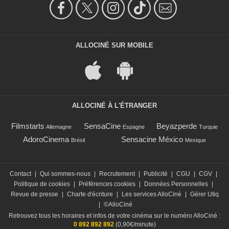
ALLOCINÉ SUR MOBILE
ALLOCINÉ À L'ÉTRANGER
Filmstarts
SensaCine
Beyazperde
Allemagne
Espagne
Turquie
AdoroCinema
Sensacine México
Brésil
Mexique
Contact
|
Qui sommes-nous
|
Recrutement
|
Publicité
|
CGU
|
CGV
|
Politique de cookies
|
Préférences cookies
|
Données Personnelles
|
Revue de presse
|
Charte d'écriture
|
Les services AlloCiné
|
Gérer Utiq
|
©AlloCiné
Retrouvez tous les horaires et infos de votre cinéma sur le numéro AlloCiné :
0 892 892 892
(0,90€/minute)