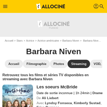
profil
menu
search
Accueil
Stars
Actrice
Actrice américaine
Barbara Niven
Barbara Niven : Films et séries online
Barbara Niven
Accueil
Filmographie
Photos
Streaming
VOD, DV
Retrouvez tous les films et séries TV disponibles en
streaming avec Barbara Niven
Les soeurs McBride
Date de sortie inconnue
|
1h 24min
|
Drame
De
Ali Liebert
Avec
Lyndsy Fonseca
,
Kimberly Sustad
,