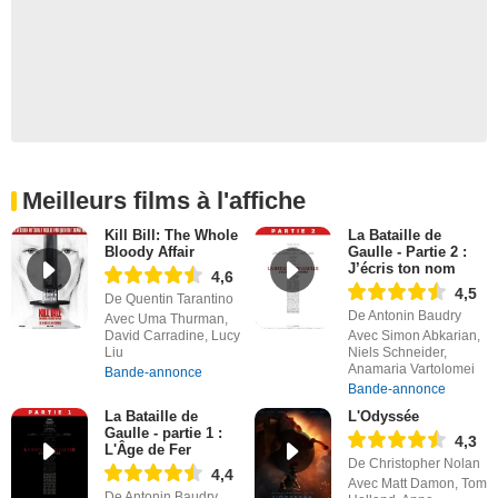
Meilleurs films à l'affiche
Kill Bill: The Whole
La Bataille de
Bloody Affair
Gaulle - Partie 2 :
J’écris ton nom
4,6
4,5
De Quentin Tarantino
De Antonin Baudry
Avec Uma Thurman,
David Carradine, Lucy
Avec Simon Abkarian,
Liu
Niels Schneider,
Anamaria Vartolomei
Bande-annonce
Bande-annonce
La Bataille de
L'Odyssée
Gaulle - partie 1 :
4,3
L'Âge de Fer
De Christopher Nolan
4,4
Avec Matt Damon, Tom
De Antonin Baudry