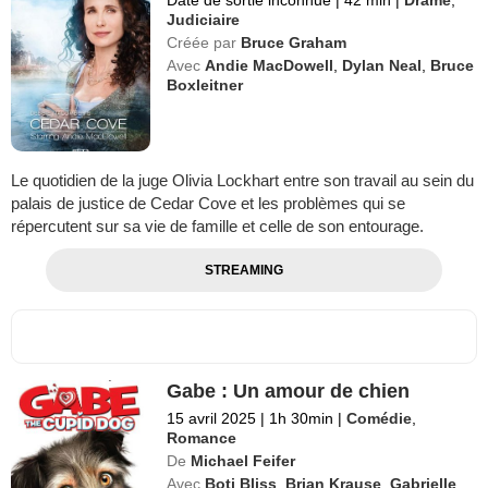
Date de sortie inconnue
|
42 min
|
Drame
,
Judiciaire
Créée par
Bruce Graham
Avec
Andie MacDowell
,
Dylan Neal
,
Bruce
Boxleitner
Le quotidien de la juge Olivia Lockhart entre son travail au sein du
palais de justice de Cedar Cove et les problèmes qui se
répercutent sur sa vie de famille et celle de son entourage.
STREAMING
Gabe : Un amour de chien
15 avril 2025
|
1h 30min
|
Comédie
,
Romance
De
Michael Feifer
Avec
Boti Bliss
,
Brian Krause
,
Gabrielle