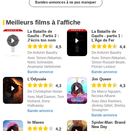
Bandes-annonces à ne pas manquer
Meilleurs films à l'affiche
La Bataille de
La Bataille de
Gaulle - Partie 2 :
Gaulle - partie 1 :
J’écris ton nom
L'Âge de Fer
4,5
4,4
De Antonin Baudry
De Antonin Baudry
Avec Simon Abkarian,
Avec Simon Abkarian,
Niels Schneider,
Simon Russell Beale,
Anamaria Vartolomei
Florian Lesieur
Bande-annonce
Bande-annonce
L'Odyssée
Jim Queen
4,3
4,3
De Christopher Nolan
De Marco Nguyen,
Nicolas Athane
Avec Matt Damon, Tom
Holland, Anne
Avec Alex Ramires,
Hathaway
Jérémy Gillet, Shirley
Souagnon
Bande-annonce
Bande-annonce
In Waves
Spider-Man: Brand
New Day
4,2