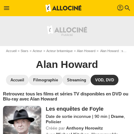
profil
menu
search
Accueil
Stars
Acteur
Acteur britannique
Alan Howard
Alan Howard : ses Blu-Ray, DVD, VOD, SVOD
Alan Howard
Accueil
Filmographie
Streaming
VOD, DVD
Retrouvez tous les films et séries TV disponibles en DVD ou
Blu-ray avec Alan Howard
Les enquêtes de Foyle
Date de sortie inconnue
|
90 min
|
Drame
,
Policier
Créée par
Anthony Horowitz