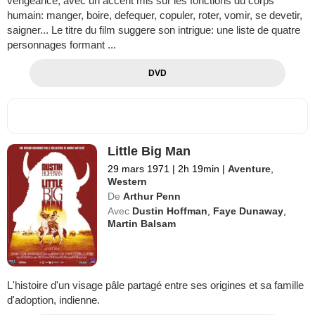
vengeance, avec un accent mis sur les fonctions du corps
humain: manger, boire, defequer, copuler, roter, vomir, se devetir,
saigner... Le titre du film suggere son intrigue: une liste de quatre
personnages formant ...
DVD
Little Big Man
29 mars 1971
|
2h 19min
|
Aventure
,
Western
De
Arthur Penn
Avec
Dustin Hoffman
,
Faye Dunaway
,
Martin Balsam
L'histoire d'un visage pâle partagé entre ses origines et sa famille
d'adoption, indienne.