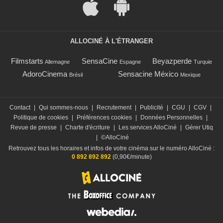
ALLOCINÉ À L'ÉTRANGER
Filmstarts
SensaCine
Beyazperde
Allemagne
Espagne
Turquie
AdoroCinema
Sensacine México
Brésil
Mexique
Contact
|
Qui sommes-nous
|
Recrutement
|
Publicité
|
CGU
|
CGV
|
Politique de cookies
|
Préférences cookies
|
Données Personnelles
|
Revue de presse
|
Charte d'écriture
|
Les services AlloCiné
|
Gérer Utiq
|
©AlloCiné
Retrouvez tous les horaires et infos de votre cinéma sur le numéro AlloCiné :
0 892 892 892
(0,90€/minute)