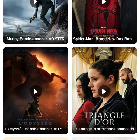
Mutiny Bande-annonce VO STFR
Spider-Man: Brand New Day Bande-annonce VO STFR
L'Odyssée Bande-annonce VO STFR
Le Triangle d'or Bande-annonce VF