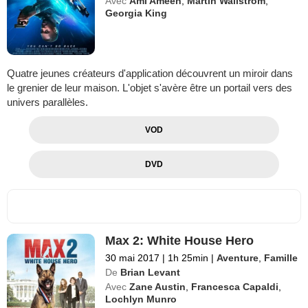
Avec
Aml Ameen
,
Martin Wallström
,
Georgia King
Quatre jeunes créateurs d'application découvrent un miroir dans
le grenier de leur maison. L'objet s'avère être un portail vers des
univers parallèles.
VOD
DVD
Max 2: White House Hero
30 mai 2017
|
1h 25min
|
Aventure
,
Famille
De
Brian Levant
Avec
Zane Austin
,
Francesca Capaldi
,
Lochlyn Munro