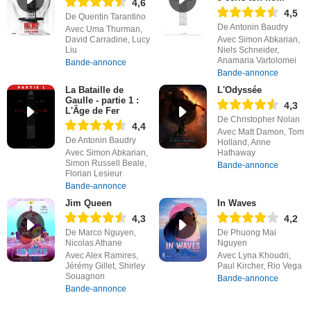
4,6
4,5
De Quentin Tarantino
De Antonin Baudry
Avec Uma Thurman,
David Carradine, Lucy
Avec Simon Abkarian,
Liu
Niels Schneider,
Anamaria Vartolomei
Bande-annonce
Bande-annonce
La Bataille de
L'Odyssée
Gaulle - partie 1 :
4,3
L'Âge de Fer
De Christopher Nolan
4,4
Avec Matt Damon, Tom
De Antonin Baudry
Holland, Anne
Avec Simon Abkarian,
Hathaway
Simon Russell Beale,
Bande-annonce
Florian Lesieur
Bande-annonce
Jim Queen
In Waves
4,3
4,2
De Marco Nguyen,
De Phuong Mai
Nicolas Athane
Nguyen
Avec Alex Ramires,
Avec Lyna Khoudri,
Jérémy Gillet, Shirley
Paul Kircher, Rio Vega
Souagnon
Bande-annonce
Bande-annonce