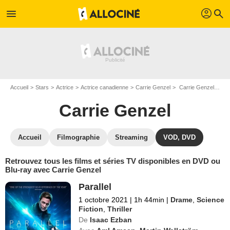
profil
menu
search
Accueil
Stars
Actrice
Actrice canadienne
Carrie Genzel
Carrie Genzel : ses Blu-Ray, DVD, VOD, SVOD
Carrie Genzel
Accueil
Filmographie
Streaming
VOD, DVD
Retrouvez tous les films et séries TV disponibles en DVD ou
Blu-ray avec Carrie Genzel
Parallel
1 octobre 2021
|
1h 44min
|
Drame
,
Science
Fiction
,
Thriller
De
Isaac Ezban