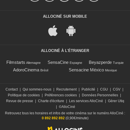
ALLOCINÉ SUR MOBILE
ALLOCINÉ À L'ÉTRANGER
Filmstarts
SensaCine
Beyazperde
Allemagne
Espagne
Turquie
AdoroCinema
Sensacine México
Brésil
Mexique
Contact
|
Qui sommes-nous
|
Recrutement
|
Publicité
|
CGU
|
CGV
|
Politique de cookies
|
Préférences cookies
|
Données Personnelles
|
Revue de presse
|
Charte d'écriture
|
Les services AlloCiné
|
Gérer Utiq
|
©AlloCiné
Retrouvez tous les horaires et infos de votre cinéma sur le numéro AlloCiné :
0 892 892 892
(0,90€/minute)