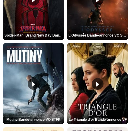
Spider-Man: Brand New Day Bande-annonce VO STFR
L'Odyssée Bande-annonce VO STFR
Mutiny Bande-annonce VO STFR
Le Triangle d'or Bande-annonce VF