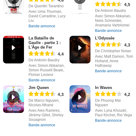
4,5
De Quentin Tarantino
De Antonin Baudry
Avec Uma Thurman,
David Carradine, Lucy
Avec Simon Abkarian,
Liu
Niels Schneider,
Anamaria Vartolomei
Bande-annonce
Bande-annonce
La Bataille de
L'Odyssée
Gaulle - partie 1 :
4,3
L'Âge de Fer
De Christopher Nolan
4,4
Avec Matt Damon, Tom
De Antonin Baudry
Holland, Anne
Avec Simon Abkarian,
Hathaway
Simon Russell Beale,
Bande-annonce
Florian Lesieur
Bande-annonce
Jim Queen
In Waves
4,3
4,2
De Marco Nguyen,
De Phuong Mai
Nicolas Athane
Nguyen
Avec Alex Ramires,
Avec Lyna Khoudri,
Jérémy Gillet, Shirley
Paul Kircher, Rio Vega
Souagnon
Bande-annonce
Bande-annonce