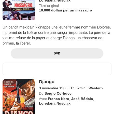
Loredana Nusciak
Titre original
10.000 dollari per un massacro
Un bandit mexicain kidnappe une jeune femme nommée Dolorès.
Il promet de la libérer contre une rançon importante. Le père de la
victime refuse de la payer et charge Django, un chasseur de
primes, la libérer.
DVD
Django
9 novembre 1966
|
1h 32min
|
Western
De
Sergio Corbucci
Avec
Franco Nero
,
José Bódalo
,
Loredana Nusciak