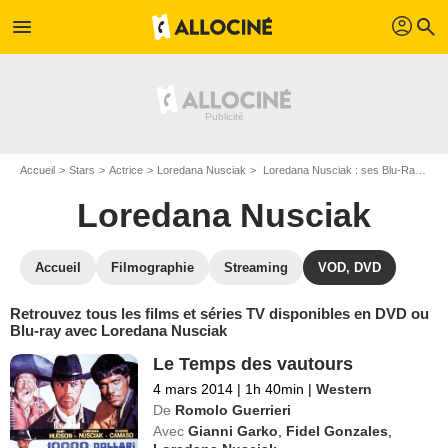
profil
menu
search
Accueil
Stars
Actrice
Loredana Nusciak
Loredana Nusciak : ses Blu-Ray, DVD, VOD, SVOD
Loredana Nusciak
Accueil
Filmographie
Streaming
VOD, DVD
Retrouvez tous les films et séries TV disponibles en DVD ou
Blu-ray avec Loredana Nusciak
Le Temps des vautours
4 mars 2014
|
1h 40min
|
Western
De
Romolo Guerrieri
Avec
Gianni Garko
,
Fidel Gonzales
,