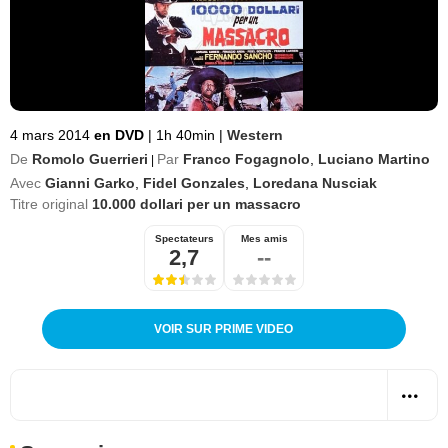
4 mars 2014
en DVD
|
1h 40min
|
Western
De
Romolo Guerrieri
Par
Franco Fogagnolo
,
Luciano Martino
|
Avec
Gianni Garko
,
Fidel Gonzales
,
Loredana Nusciak
Titre original
10.000 dollari per un massacro
Spectateurs
Mes amis
2,7
--
VOIR SUR PRIME VIDEO