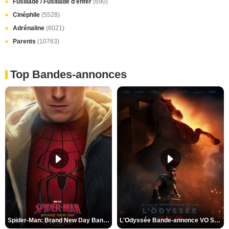
Fusillade / Fusillade d'enfer
(690)
Cinéphile
(5528)
Adrénaline
(6021)
Parents
(10763)
Top Bandes-annonces
Spider-Man: Brand New Day Bande-annonce VO STFR
L'Odyssée Bande-annonce VO STFR