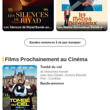
Les Silences de Riyad Bande-annonce VO STFR
Les Matins merveilleux Bande-annonce VF
Bandes-annonces à ne pas manquer
Films Prochainement au Cinéma
Tombé du ciel
de Mohamed Hamidi
avec Ilyes Djadel, Josiane Balasko
Film - Comédie
Bande-annonce