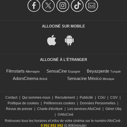
ALLOCINÉ SUR MOBILE
ALLOCINÉ À L'ÉTRANGER
Filmstarts
SensaCine
Beyazperde
Allemagne
Espagne
Turquie
AdoroCinema
Sensacine México
Brésil
Mexique
Contact
|
Qui sommes-nous
|
Recrutement
|
Publicité
|
CGU
|
CGV
|
Politique de cookies
|
Préférences cookies
|
Données Personnelles
|
Revue de presse
|
Charte d'écriture
|
Les services AlloCiné
|
Gérer Utiq
|
©AlloCiné
Retrouvez tous les horaires et infos de votre cinéma sur le numéro AlloCiné :
0 892 892 892
(0,90€/minute)