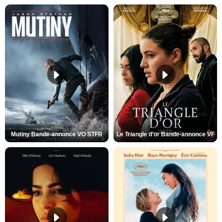
Mutiny Bande-annonce VO STFR
Le Triangle d'or Bande-annonce VF