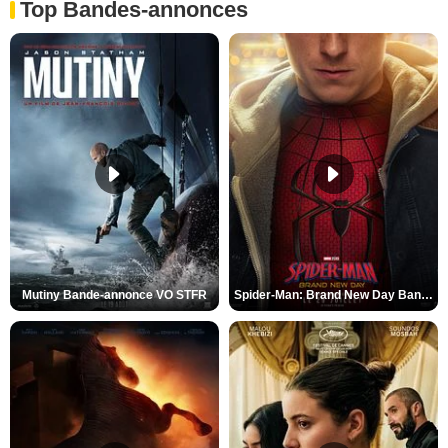
Top Bandes-annonces
Mutiny Bande-annonce VO STFR
Spider-Man: Brand New Day Bande-annonce VO STFR