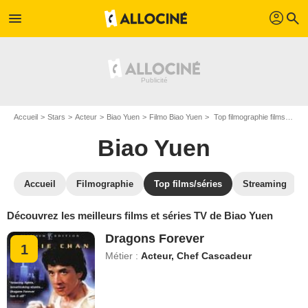
profil
menu
search
Accueil
Stars
Acteur
Biao Yuen
Filmo Biao Yuen
Top filmographie films de Biao Yuen
Biao Yuen
Accueil
Filmographie
Top films/séries
Streaming
Découvrez les meilleurs films et séries TV de Biao Yuen
Dragons Forever
1
Métier :
Acteur, Chef Cascadeur