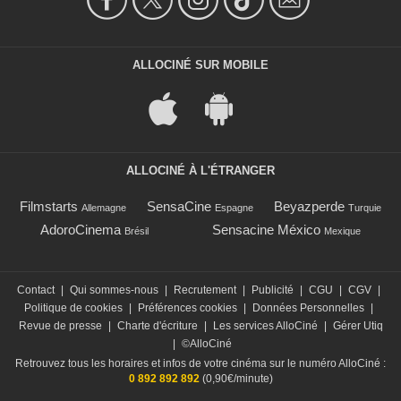
ALLOCINÉ SUR MOBILE
ALLOCINÉ À L'ÉTRANGER
Filmstarts
SensaCine
Beyazperde
Allemagne
Espagne
Turquie
AdoroCinema
Sensacine México
Brésil
Mexique
Contact
|
Qui sommes-nous
|
Recrutement
|
Publicité
|
CGU
|
CGV
|
Politique de cookies
|
Préférences cookies
|
Données Personnelles
|
Revue de presse
|
Charte d'écriture
|
Les services AlloCiné
|
Gérer Utiq
|
©AlloCiné
Retrouvez tous les horaires et infos de votre cinéma sur le numéro AlloCiné :
0 892 892 892
(0,90€/minute)