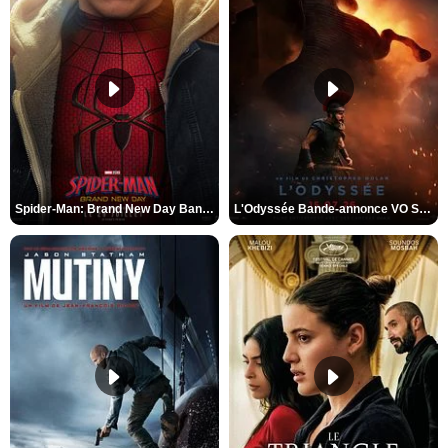
Spider-Man: Brand New Day Bande-annonce VO STFR
L'Odyssée Bande-annonce VO STFR