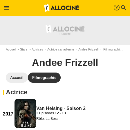
profil
menu
search
Accueil
Stars
Actrices
Actrice canadienne
Andee Frizzell
Filmographie Andee Frizzell
Andee Frizzell
Accueil
Filmographie
Actrice
Van Helsing - Saison 2
2 Episodes
12
-
13
2017
Rôle: La Boss