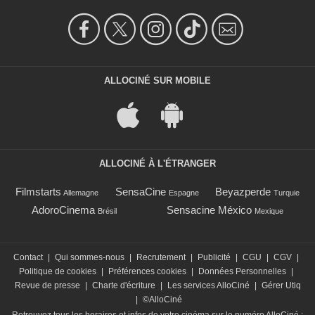
ALLOCINÉ SUR MOBILE
ALLOCINÉ À L'ÉTRANGER
Filmstarts
SensaCine
Beyazperde
Allemagne
Espagne
Turquie
AdoroCinema
Sensacine México
Brésil
Mexique
Contact
|
Qui sommes-nous
|
Recrutement
|
Publicité
|
CGU
|
CGV
|
Politique de cookies
|
Préférences cookies
|
Données Personnelles
|
Revue de presse
|
Charte d'écriture
|
Les services AlloCiné
|
Gérer Utiq
|
©AlloCiné