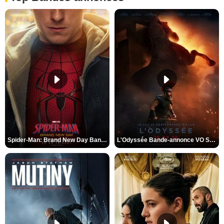
Spider-Man: Brand New Day Bande-annonce VO STFR
L'Odyssée Bande-annonce VO STFR