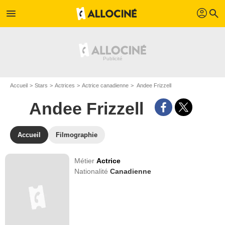
profil
menu
search
Accueil
Stars
Actrices
Actrice canadienne
Andee Frizzell
Andee Frizzell
Accueil
Filmographie
Métier
Actrice
Nationalité
Canadienne