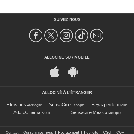
SUIVEZ-NOUS
ALLOCINÉ SUR MOBILE
ALLOCINÉ À L'ÉTRANGER
Filmstarts
SensaCine
Beyazperde
Allemagne
Espagne
Turquie
AdoroCinema
Sensacine México
Brésil
Mexique
Contact
|
Qui sommes-nous
|
Recrutement
|
Publicité
|
CGU
|
CGV
|