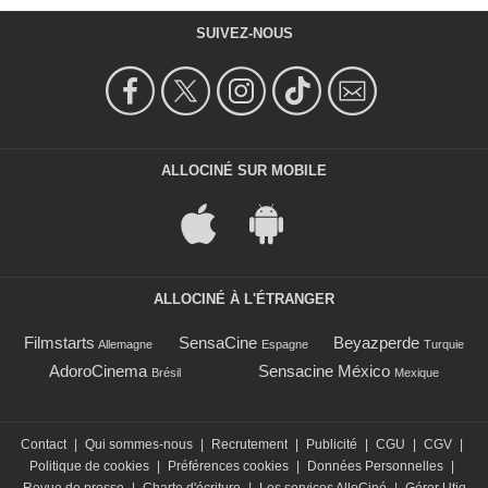
SUIVEZ-NOUS
ALLOCINÉ SUR MOBILE
ALLOCINÉ À L'ÉTRANGER
Filmstarts
SensaCine
Beyazperde
Allemagne
Espagne
Turquie
AdoroCinema
Sensacine México
Brésil
Mexique
Contact
|
Qui sommes-nous
|
Recrutement
|
Publicité
|
CGU
|
CGV
|
Politique de cookies
|
Préférences cookies
|
Données Personnelles
|
Revue de presse
|
Charte d'écriture
|
Les services AlloCiné
|
Gérer Utiq