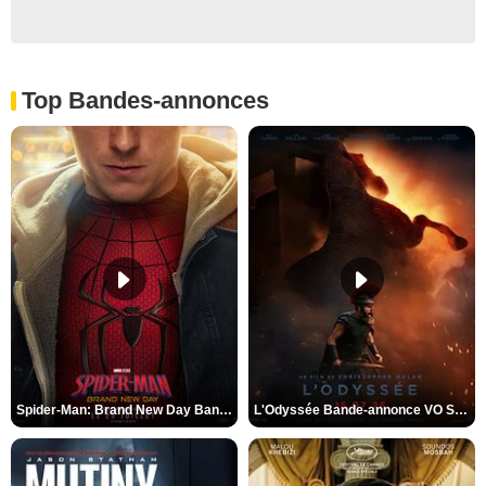
Top Bandes-annonces
Spider-Man: Brand New Day Bande-annonce VO STFR
L'Odyssée Bande-annonce VO STFR