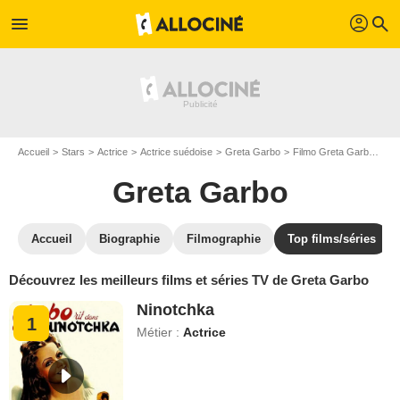
profil
menu
search
Accueil
Stars
Actrice
Actrice suédoise
Greta Garbo
Filmo Greta Garbo
To
Greta Garbo
Accueil
Biographie
Filmographie
Top films/séries
Découvrez les meilleurs films et séries TV de Greta Garbo
Ninotchka
1
Métier :
Actrice