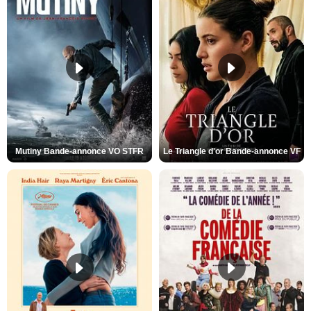
Mutiny Bande-annonce VO STFR
Le Triangle d'or Bande-annonce VF