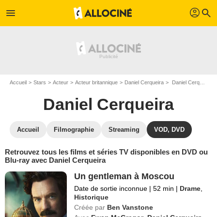
profil
menu
search
Accueil
Stars
Acteur
Acteur britannique
Daniel Cerqueira
Daniel Cerqueira : ses Blu-Ray, DVD, VOD, SVOD
Daniel Cerqueira
Accueil
Filmographie
Streaming
VOD, DVD
Retrouvez tous les films et séries TV disponibles en DVD ou
Blu-ray avec Daniel Cerqueira
Un gentleman à Moscou
Date de sortie inconnue
|
52 min
|
Drame
,
Historique
Créée par
Ben Vanstone