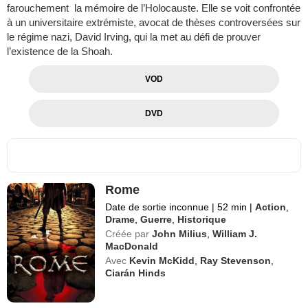
farouchement la mémoire de l’Holocauste. Elle se voit confrontée
à un universitaire extrémiste, avocat de thèses controversées sur
le régime nazi, David Irving, qui la met au défi de prouver
l’existence de la Shoah.
VOD
DVD
Rome
Date de sortie inconnue
|
52 min
|
Action
,
Drame
,
Guerre
,
Historique
Créée par
John Milius
,
William J.
MacDonald
Avec
Kevin McKidd
,
Ray Stevenson
,
Ciarán Hinds