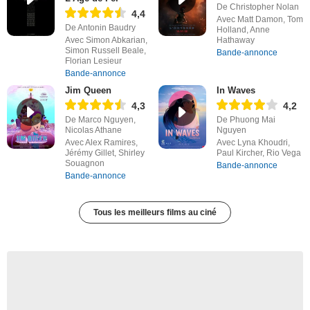
De Christopher Nolan
4,4
Avec Matt Damon, Tom
De Antonin Baudry
Holland, Anne
Avec Simon Abkarian,
Hathaway
Simon Russell Beale,
Bande-annonce
Florian Lesieur
Bande-annonce
Jim Queen
In Waves
4,3
4,2
De Marco Nguyen,
De Phuong Mai
Nicolas Athane
Nguyen
Avec Alex Ramires,
Avec Lyna Khoudri,
Jérémy Gillet, Shirley
Paul Kircher, Rio Vega
Souagnon
Bande-annonce
Bande-annonce
Tous les meilleurs films au ciné