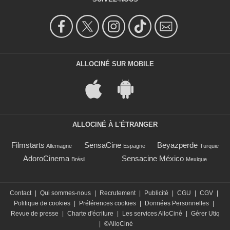
ALLOCINÉ SUR MOBILE
ALLOCINÉ À L'ÉTRANGER
Filmstarts
SensaCine
Beyazperde
Allemagne
Espagne
Turquie
AdoroCinema
Sensacine México
Brésil
Mexique
Contact
|
Qui sommes-nous
|
Recrutement
|
Publicité
|
CGU
|
CGV
|
Politique de cookies
|
Préférences cookies
|
Données Personnelles
|
Revue de presse
|
Charte d'écriture
|
Les services AlloCiné
|
Gérer Utiq
|
©AlloCiné