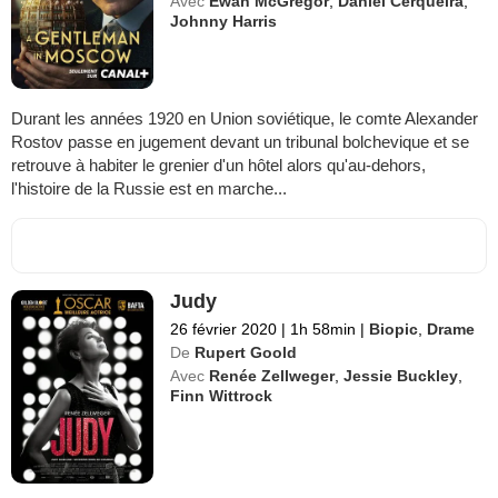
Avec
Ewan McGregor
,
Daniel Cerqueira
,
Johnny Harris
Durant les années 1920 en Union soviétique, le comte Alexander
Rostov passe en jugement devant un tribunal bolchevique et se
retrouve à habiter le grenier d'un hôtel alors qu'au-dehors,
l'histoire de la Russie est en marche...
Judy
26 février 2020
|
1h 58min
|
Biopic
,
Drame
De
Rupert Goold
Avec
Renée Zellweger
,
Jessie Buckley
,
Finn Wittrock