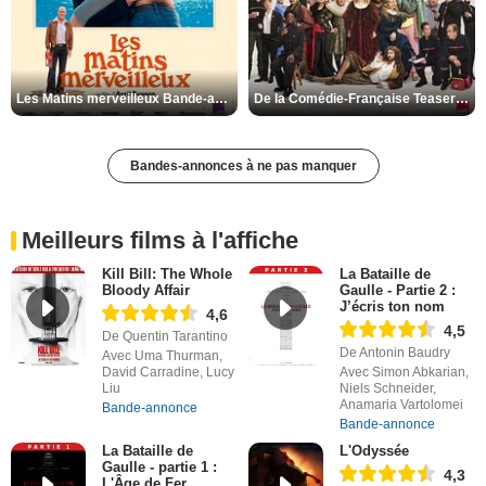
Les Matins merveilleux Bande-annonce VF
De la Comédie-Française Teaser VF
Bandes-annonces à ne pas manquer
Meilleurs films à l'affiche
Kill Bill: The Whole
La Bataille de
Bloody Affair
Gaulle - Partie 2 :
J’écris ton nom
4,6
4,5
De Quentin Tarantino
De Antonin Baudry
Avec Uma Thurman,
David Carradine, Lucy
Avec Simon Abkarian,
Liu
Niels Schneider,
Anamaria Vartolomei
Bande-annonce
Bande-annonce
La Bataille de
L'Odyssée
Gaulle - partie 1 :
4,3
L'Âge de Fer