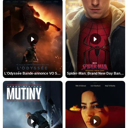
L'Odyssée Bande-annonce VO STFR
Spider-Man: Brand New Day Bande-annonce VO STFR