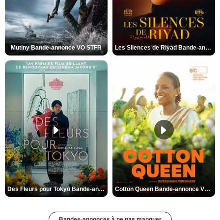
Mutiny Bande-annonce VO STFR
Les Silences de Riyad Bande-annonce VO STFR
Des Fleurs pour Tokyo Bande-annonce VO STFR
Cotton Queen Bande-annonce VO STFR
Bandes-annonces à ne pas manquer