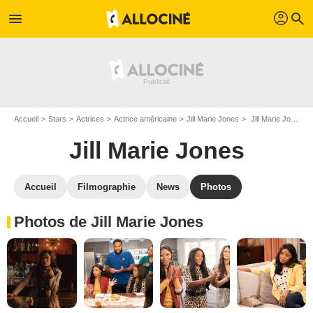
profil
menu
search
Accueil
Stars
Actrices
Actrice américaine
Jill Marie Jones
Jill Marie Jones : Photos de ses films et séries
Jill Marie Jones
Accueil
Filmographie
News
Photos
Photos de Jill Marie Jones