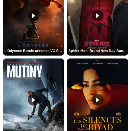
L'Odyssée Bande-annonce VO STFR
Spider-Man: Brand New Day Bande-annonce VO STFR