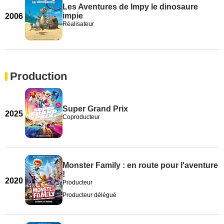
Les Aventures de Impy le dinosaure
impie
2006
Réalisateur
Production
Super Grand Prix
2025
Coproducteur
Monster Family : en route pour l'aventure
!
2020
Producteur
Producteur délégué