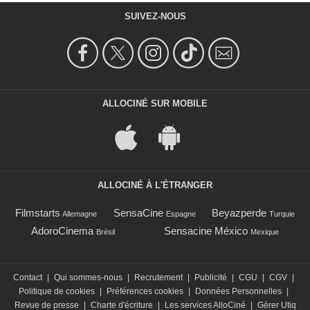
SUIVEZ-NOUS
ALLOCINÉ SUR MOBILE
ALLOCINÉ À L'ÉTRANGER
Filmstarts
SensaCine
Beyazperde
Allemagne
Espagne
Turquie
AdoroCinema
Sensacine México
Brésil
Mexique
Contact
|
Qui sommes-nous
|
Recrutement
|
Publicité
|
CGU
|
CGV
|
Politique de cookies
|
Préférences cookies
|
Données Personnelles
|
Revue de presse
|
Charte d'écriture
|
Les services AlloCiné
|
Gérer Utiq