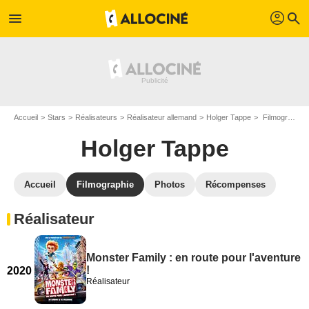
profil
menu
search
Accueil
Stars
Réalisateurs
Réalisateur allemand
Holger Tappe
Filmographie Holger Tappe
Holger Tappe
Accueil
Filmographie
Photos
Récompenses
Réalisateur
Monster Family : en route pour l'aventure
!
2020
Réalisateur