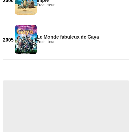
impie
2006
Producteur
Le Monde fabuleux de Gaya
2005
Producteur