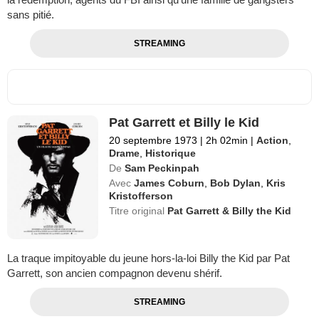
sans pitié.
STREAMING
Pat Garrett et Billy le Kid
20 septembre 1973
|
2h 02min
|
Action
,
Drame
,
Historique
De
Sam Peckinpah
Avec
James Coburn
,
Bob Dylan
,
Kris
Kristofferson
Titre original
Pat Garrett & Billy the Kid
La traque impitoyable du jeune hors-la-loi Billy the Kid par Pat
Garrett, son ancien compagnon devenu shérif.
STREAMING