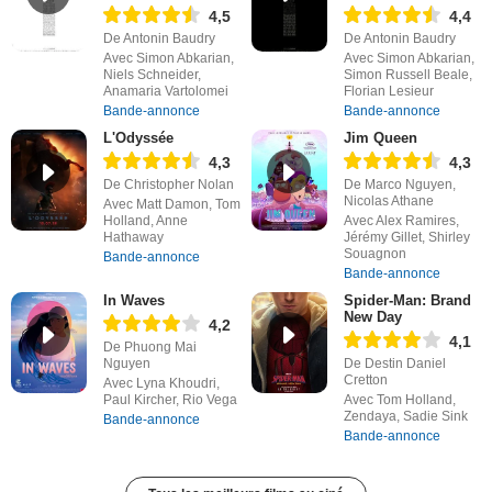
4,5
4,4
De Antonin Baudry
De Antonin Baudry
Avec Simon Abkarian,
Avec Simon Abkarian,
Niels Schneider,
Simon Russell Beale,
Anamaria Vartolomei
Florian Lesieur
Bande-annonce
Bande-annonce
L'Odyssée
Jim Queen
4,3
4,3
De Christopher Nolan
De Marco Nguyen,
Nicolas Athane
Avec Matt Damon, Tom
Holland, Anne
Avec Alex Ramires,
Hathaway
Jérémy Gillet, Shirley
Souagnon
Bande-annonce
Bande-annonce
In Waves
Spider-Man: Brand
New Day
4,2
4,1
De Phuong Mai
Nguyen
De Destin Daniel
Cretton
Avec Lyna Khoudri,
Paul Kircher, Rio Vega
Avec Tom Holland,
Zendaya, Sadie Sink
Bande-annonce
Bande-annonce