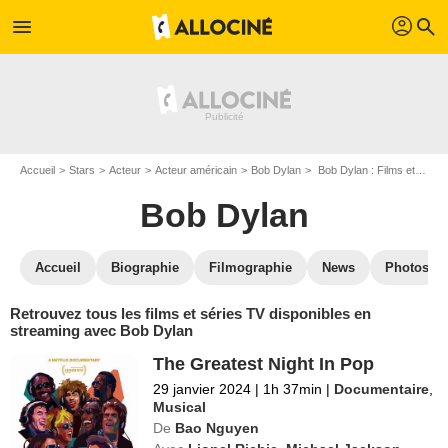
profil
menu
search
Accueil
Stars
Acteur
Acteur américain
Bob Dylan
Bob Dylan : Films et séries online
Bob Dylan
Accueil
Biographie
Filmographie
News
Photos
Retrouvez tous les films et séries TV disponibles en
streaming avec Bob Dylan
The Greatest Night In Pop
29 janvier 2024
|
1h 37min
|
Documentaire
,
Musical
De
Bao Nguyen