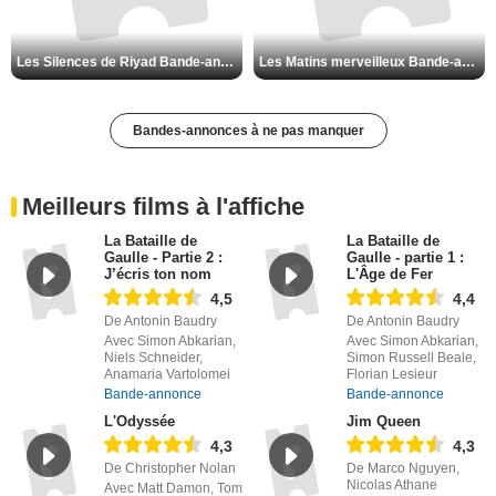
Les Silences de Riyad Bande-annonce VO STFR
Les Matins merveilleux Bande-annonce VF
Bandes-annonces à ne pas manquer
Meilleurs films à l'affiche
La Bataille de
La Bataille de
Gaulle - Partie 2 :
Gaulle - partie 1 :
J’écris ton nom
L'Âge de Fer
4,5
4,4
De Antonin Baudry
De Antonin Baudry
Avec Simon Abkarian,
Avec Simon Abkarian,
Niels Schneider,
Simon Russell Beale,
Anamaria Vartolomei
Florian Lesieur
Bande-annonce
Bande-annonce
L'Odyssée
Jim Queen
4,3
4,3
De Christopher Nolan
De Marco Nguyen,