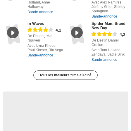
Nicolas Athane
Avec Matt Damon, Tom
Holland, Anne
Avec Alex Ramires,
Hathaway
Jérémy Gillet, Shirley
Souagnon
Bande-annonce
Bande-annonce
In Waves
Spider-Man: Brand
New Day
4,2
4,2
De Phuong Mai
Nguyen
De Destin Daniel
Cretton
Avec Lyna Khoudri,
Paul Kircher, Rio Vega
Avec Tom Holland,
Zendaya, Sadie Sink
Bande-annonce
Bande-annonce
Tous les meilleurs films au ciné