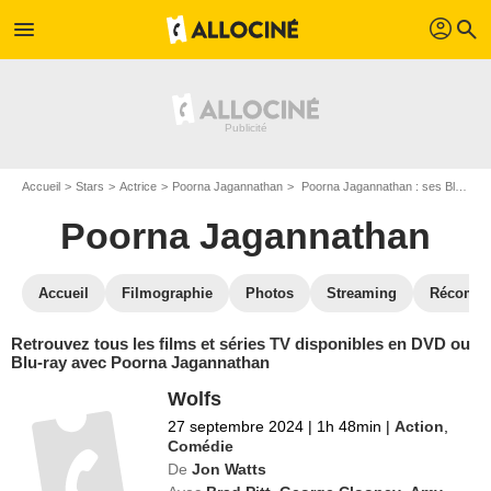
profil
menu
search
Accueil
Stars
Actrice
Poorna Jagannathan
Poorna Jagannathan : ses Blu-Ray, DVD, VOD, SVOD
Poorna Jagannathan
Accueil
Filmographie
Photos
Streaming
Récompe
Retrouvez tous les films et séries TV disponibles en DVD ou
Blu-ray avec Poorna Jagannathan
Wolfs
27 septembre 2024
|
1h 48min
|
Action
,
Comédie
De
Jon Watts