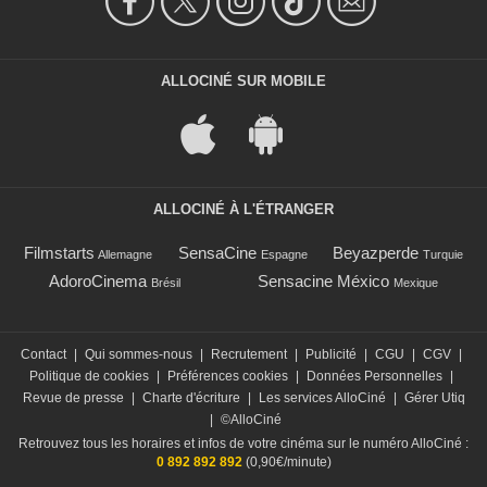
ALLOCINÉ SUR MOBILE
ALLOCINÉ À L'ÉTRANGER
Filmstarts
SensaCine
Beyazperde
Allemagne
Espagne
Turquie
AdoroCinema
Sensacine México
Brésil
Mexique
Contact
|
Qui sommes-nous
|
Recrutement
|
Publicité
|
CGU
|
CGV
|
Politique de cookies
|
Préférences cookies
|
Données Personnelles
|
Revue de presse
|
Charte d'écriture
|
Les services AlloCiné
|
Gérer Utiq
|
©AlloCiné
Retrouvez tous les horaires et infos de votre cinéma sur le numéro AlloCiné :
0 892 892 892
(0,90€/minute)