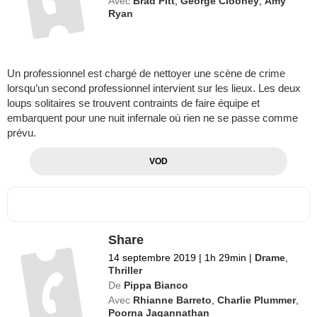
Avec
Brad Pitt
,
George Clooney
,
Amy
Ryan
Un professionnel est chargé de nettoyer une scène de crime
lorsqu’un second professionnel intervient sur les lieux. Les deux
loups solitaires se trouvent contraints de faire équipe et
embarquent pour une nuit infernale où rien ne se passe comme
prévu.
VOD
Share
14 septembre 2019
|
1h 29min
|
Drame
,
Thriller
De
Pippa Bianco
Avec
Rhianne Barreto
,
Charlie Plummer
,
Poorna Jagannathan