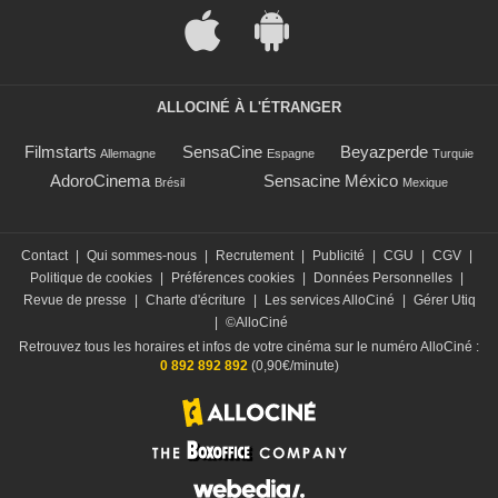
ALLOCINÉ À L'ÉTRANGER
Filmstarts
SensaCine
Beyazperde
Allemagne
Espagne
Turquie
AdoroCinema
Sensacine México
Brésil
Mexique
Contact
|
Qui sommes-nous
|
Recrutement
|
Publicité
|
CGU
|
CGV
|
Politique de cookies
|
Préférences cookies
|
Données Personnelles
|
Revue de presse
|
Charte d'écriture
|
Les services AlloCiné
|
Gérer Utiq
|
©AlloCiné
Retrouvez tous les horaires et infos de votre cinéma sur le numéro AlloCiné :
0 892 892 892
(0,90€/minute)