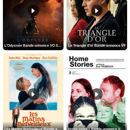
L'Odyssée Bande-annonce VO STFR
Le Triangle d'or Bande-annonce VF
Les Matins merveilleux Bande-annonce VF
Home stories Bande-annonce VO STFR