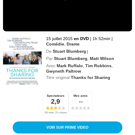
15 juillet 2015
en DVD
|
1h 52min
|
Comédie
,
Drame
De
Stuart Blumberg
|
Par
Stuart Blumberg
,
Matt Wilson
Avec
Mark Ruffalo
,
Tim Robbins
,
Gwyneth Paltrow
Titre original
Thanks for Sharing
Spectateurs
Mes amis
2,9
--
333 notes, 22 critiques
VOIR SUR PRIME VIDEO