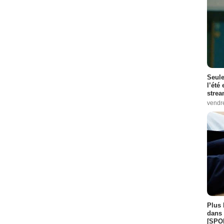
Seule
l’été
stre
vendr
Plus 
dans 
[SPO