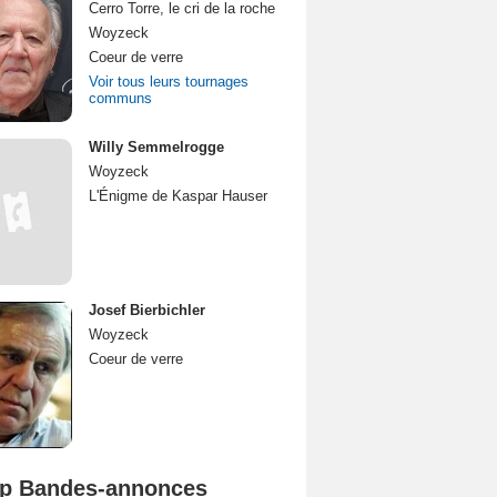
Cerro Torre, le cri de la roche
Woyzeck
Coeur de verre
Voir tous leurs tournages
communs
Willy Semmelrogge
Woyzeck
L'Énigme de Kaspar Hauser
Josef Bierbichler
Woyzeck
Coeur de verre
p Bandes-annonces
Mutiny Bande-annonce VO STFR
Spider-Man: Brand New Day Bande-annonce VO STFR
L'Odyssée Bande-annonce VO STFR