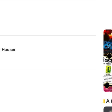
r Hauser
A 