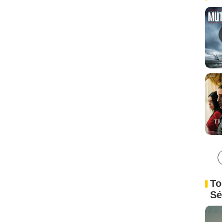
To
Sé