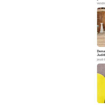
vendr
Demai
Judit
jeudi 