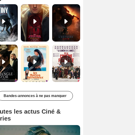
Le Triangle d'or Bande-annonce VF
Les Matins merveilleux Bande-annonce VF
De la Comédie-Française Teaser VF
Bandes-annonces à ne pas manquer
utes les actus Ciné &
ries