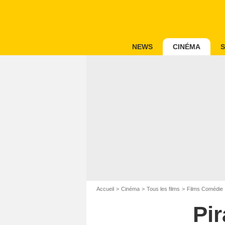
NEWS
CINÉMA
S
Accueil
Cinéma
Tous les films
Films Comédie
Pi