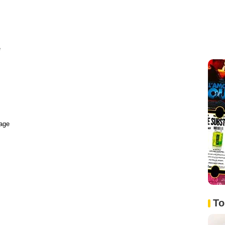
e
age
To