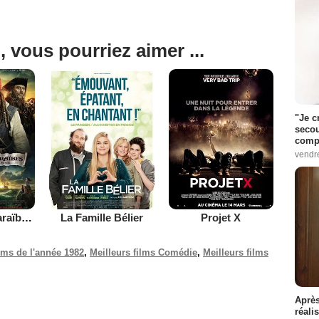
, vous pourriez aimer ...
"Je c
secou
compo
vendr
Pirates des Caraïbes : la Fontaine de Jouvence
La Famille Bélier
Projet X
ilms de l'année 1982
,
Meilleurs films Comédie
,
Meilleurs films
Après
réali