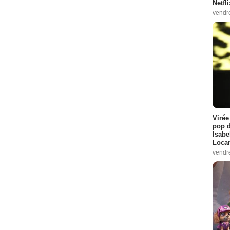
Netfl
vendr
Virée
pop d
Isabe
Loca
vendr