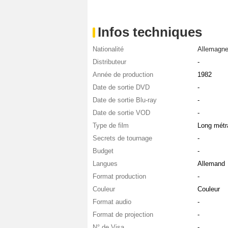
Infos techniques
Nationalité
Allemagn
Distributeur
-
Année de production
1982
Date de sortie DVD
-
Date de sortie Blu-ray
-
Date de sortie VOD
-
Type de film
Long métr
Secrets de tournage
-
Budget
-
Langues
Allemand
Format production
-
Couleur
Couleur
Format audio
-
Format de projection
-
N° de Visa
-