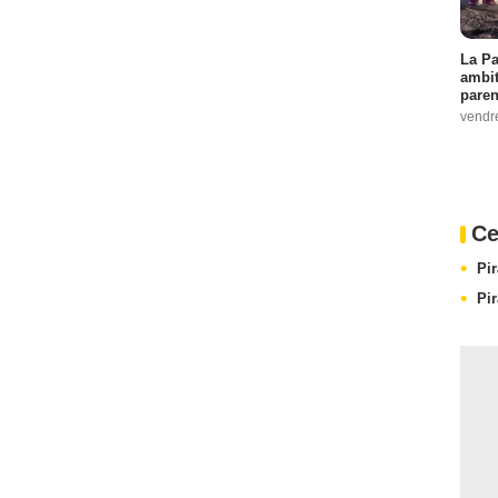
La Pa
ambit
paren
vendr
Ce
Pi
Pi