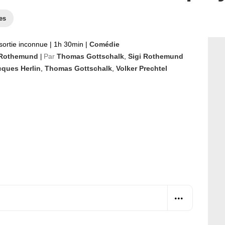
es
sortie inconnue
|
1h 30min
|
Comédie
 Rothemund
Par
Thomas Gottschalk
,
Sigi Rothemund
|
cques Herlin
,
Thomas Gottschalk
,
Volker Prechtel