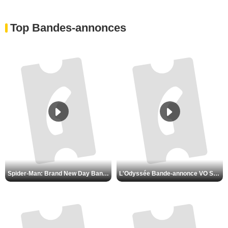
Top Bandes-annonces
Spider-Man: Brand New Day Bande-annonce VO STFR
L'Odyssée Bande-annonce VO STFR