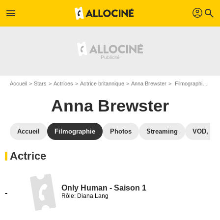
profil
menu
search
Accueil
Stars
Actrices
Actrice britannique
Anna Brewster
Filmographie Anna Brewster
Anna Brewster
Accueil
Filmographie
Photos
Streaming
VOD, DV
Actrice
Only Human - Saison 1
-
Rôle: Diana Lang