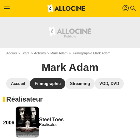
profil
menu
search
Accueil
Stars
Acteurs
Mark Adam
Filmographie Mark Adam
Mark Adam
Accueil
Filmographie
Streaming
VOD, DVD
Réalisateur
Steel Toes
2006
Réalisateur