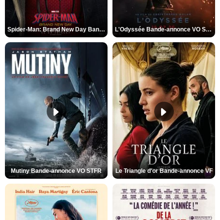
Spider-Man: Brand New Day Bande-annonce VO STFR
L'Odyssée Bande-annonce VO STFR
Mutiny Bande-annonce VO STFR
Le Triangle d'or Bande-annonce VF