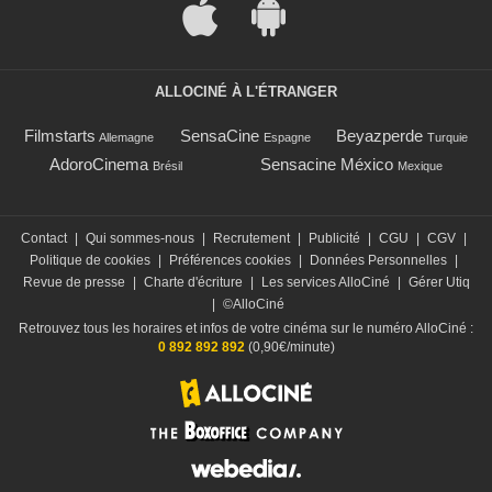
ALLOCINÉ À L'ÉTRANGER
Filmstarts
SensaCine
Beyazperde
Allemagne
Espagne
Turquie
AdoroCinema
Sensacine México
Brésil
Mexique
Contact
|
Qui sommes-nous
|
Recrutement
|
Publicité
|
CGU
|
CGV
|
Politique de cookies
|
Préférences cookies
|
Données Personnelles
|
Revue de presse
|
Charte d'écriture
|
Les services AlloCiné
|
Gérer Utiq
|
©AlloCiné
Retrouvez tous les horaires et infos de votre cinéma sur le numéro AlloCiné :
0 892 892 892
(0,90€/minute)