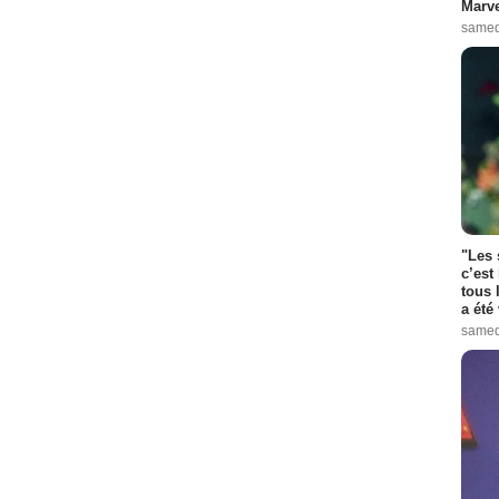
Marve
samed
"Les 
c’est
tous 
a été 
samed