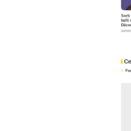
Sorti
failli
Décou
samed
Ce
Fo