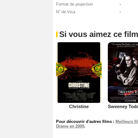
Format de projection
-
N° de Visa
-
Si vous aimez ce film
Christine
Pour découvrir d'autres films :
Meilleurs f
Drame en 2009
.