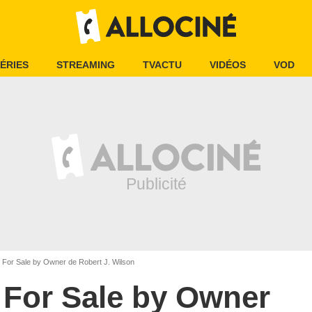
ÉRIES
STREAMING
TVACTU
VIDÉOS
VOD
For Sale by Owner de Robert J. Wilson
For Sale by Owner