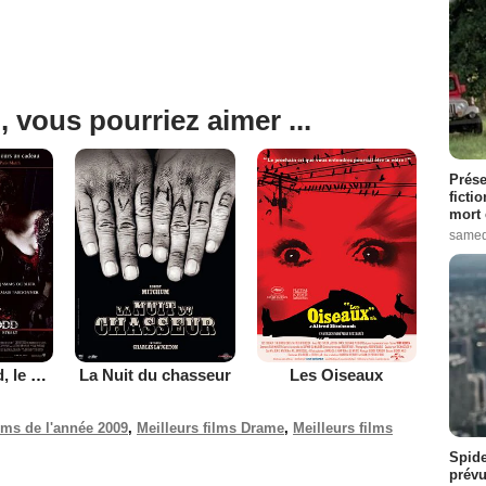
, vous pourriez aimer ...
Prése
ficti
mort 
samed
Sweeney Todd, le diabolique barbier de Fleet Street
La Nuit du chasseur
Les Oiseaux
ilms de l'année 2009
,
Meilleurs films Drame
,
Meilleurs films
Spide
prévu