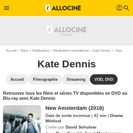
profil
menu
search
Accueil
Stars
Réalisatrice
Réalisatrice australienne
Kate Dennis
Kate Dennis : ses Blu-Ray, DVD, VOD, SVOD
Kate Dennis
Accueil
Filmographie
Streaming
VOD, DVD
Retrouvez tous les films et séries TV disponibles en DVD ou
Blu-ray avec Kate Dennis
New Amsterdam (2018)
Date de sortie inconnue
|
42 min
|
Drame
,
Médical
Créée par
David Schulner