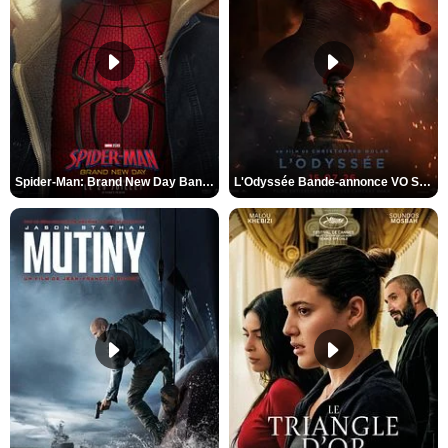
Spider-Man: Brand New Day Bande-annonce VO STFR
L'Odyssée Bande-annonce VO STFR