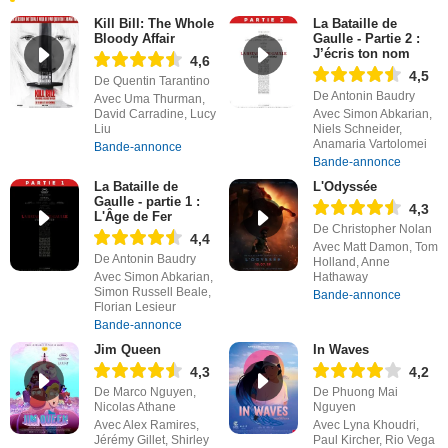
Kill Bill: The Whole
La Bataille de
Bloody Affair
Gaulle - Partie 2 :
J’écris ton nom
4,6
4,5
De Quentin Tarantino
De Antonin Baudry
Avec Uma Thurman,
David Carradine, Lucy
Avec Simon Abkarian,
Liu
Niels Schneider,
Anamaria Vartolomei
Bande-annonce
Bande-annonce
La Bataille de
L'Odyssée
Gaulle - partie 1 :
4,3
L'Âge de Fer
De Christopher Nolan
4,4
Avec Matt Damon, Tom
De Antonin Baudry
Holland, Anne
Avec Simon Abkarian,
Hathaway
Simon Russell Beale,
Bande-annonce
Florian Lesieur
Bande-annonce
Jim Queen
In Waves
4,3
4,2
De Marco Nguyen,
De Phuong Mai
Nicolas Athane
Nguyen
Avec Alex Ramires,
Avec Lyna Khoudri,
Jérémy Gillet, Shirley
Paul Kircher, Rio Vega