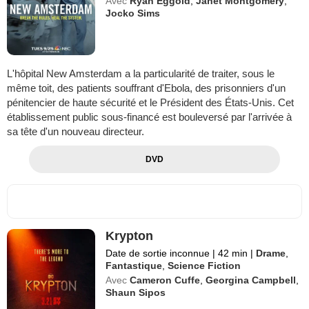
Avec
Ryan Eggold
,
Janet Montgomery
,
Jocko Sims
L'hôpital New Amsterdam a la particularité de traiter, sous le
même toit, des patients souffrant d'Ebola, des prisonniers d'un
pénitencier de haute sécurité et le Président des États-Unis. Cet
établissement public sous-financé est bouleversé par l'arrivée à
sa tête d'un nouveau directeur.
DVD
Krypton
Date de sortie inconnue
|
42 min
|
Drame
,
Fantastique
,
Science Fiction
Avec
Cameron Cuffe
,
Georgina Campbell
,
Shaun Sipos