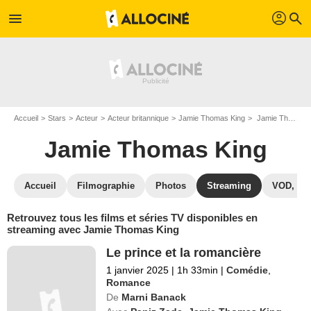
profil
menu
search
Accueil
Stars
Acteur
Acteur britannique
Jamie Thomas King
Jamie Thomas King : Films et séries online
Jamie Thomas King
Accueil
Filmographie
Photos
Streaming
VOD, DV
Retrouvez tous les films et séries TV disponibles en
streaming avec Jamie Thomas King
Le prince et la romancière
1 janvier 2025
|
1h 33min
|
Comédie
,
Romance
De
Marni Banack