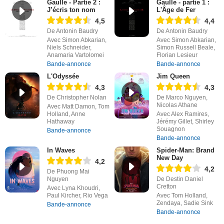
Gaulle - Partie 2 :
Gaulle - partie 1 :
J’écris ton nom
L'Âge de Fer
4,5
4,4
De Antonin Baudry
De Antonin Baudry
Avec Simon Abkarian,
Avec Simon Abkarian,
Niels Schneider,
Simon Russell Beale,
Anamaria Vartolomei
Florian Lesieur
Bande-annonce
Bande-annonce
L'Odyssée
Jim Queen
4,3
4,3
De Christopher Nolan
De Marco Nguyen,
Nicolas Athane
Avec Matt Damon, Tom
Holland, Anne
Avec Alex Ramires,
Hathaway
Jérémy Gillet, Shirley
Souagnon
Bande-annonce
Bande-annonce
In Waves
Spider-Man: Brand
New Day
4,2
4,2
De Phuong Mai
Nguyen
De Destin Daniel
Cretton
Avec Lyna Khoudri,
Paul Kircher, Rio Vega
Avec Tom Holland,
Zendaya, Sadie Sink
Bande-annonce
Bande-annonce