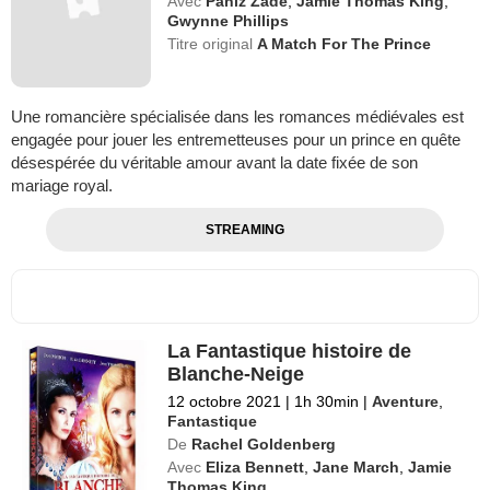
Avec
Paniz Zade
,
Jamie Thomas King
,
Gwynne Phillips
Titre original
A Match For The Prince
Une romancière spécialisée dans les romances médiévales est
engagée pour jouer les entremetteuses pour un prince en quête
désespérée du véritable amour avant la date fixée de son
mariage royal.
STREAMING
La Fantastique histoire de
Blanche-Neige
12 octobre 2021
|
1h 30min
|
Aventure
,
Fantastique
De
Rachel Goldenberg
Avec
Eliza Bennett
,
Jane March
,
Jamie
Thomas King