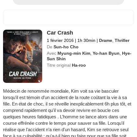
Car Crash
1 février 2016
|
1h 30min
|
Drame
,
Thriller
De
Sun-ho Cho
Avec
Myung-min Kim
,
Yo-han Byun
,
Hye-
Sun Shin
Titre original
Ha-roo
Médecin de renommée mondiale, Kim voit sa vie basculer
lorsqu’il est témoin d’un accident de la route coûtant la vie à sa
fille. En état de choc, il se réveille inexplicablement 6h plus tôt, et
comprend rapidement qu'il va devoir revivre en boucle ces
quelques heures fatidiques . L’homme se lance alors dans une
course effrénée contre le temps pour sauver sa fille. Lorsqu'il
réalise que l'accident n’a rien d'un hasard, Kim se retrouve seul
face à sa culpabilité : qu'a-t-il bien pu faire pour que sa fille soit