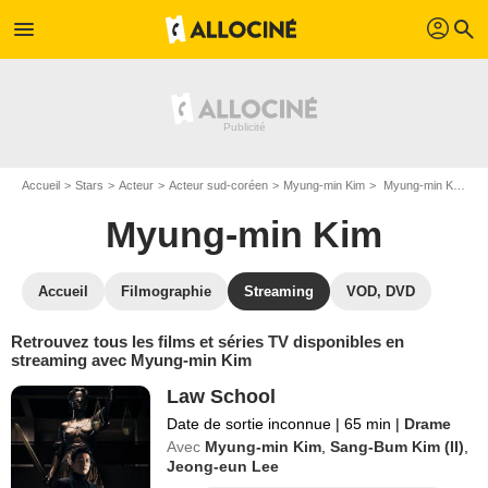
profil
menu
search
Accueil
Stars
Acteur
Acteur sud-coréen
Myung-min Kim
Myung-min Kim : Films et séries online
Myung-min Kim
Accueil
Filmographie
Streaming
VOD, DVD
Retrouvez tous les films et séries TV disponibles en
streaming avec Myung-min Kim
Law School
Date de sortie inconnue
|
65 min
|
Drame
Avec
Myung-min Kim
,
Sang-Bum Kim (II)
,
Jeong-eun Lee