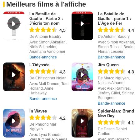
Meilleurs films à l'affiche
La Bataille de
La Bataille de
Gaulle - Partie 2 :
Gaulle - partie 1 :
J’écris ton nom
L'Âge de Fer
4,5
4,4
De Antonin Baudry
De Antonin Baudry
Avec Simon Abkarian,
Avec Simon Abkarian,
Niels Schneider,
Simon Russell Beale,
Anamaria Vartolomei
Florian Lesieur
Bande-annonce
Bande-annonce
L'Odyssée
Jim Queen
4,3
4,3
De Christopher Nolan
De Marco Nguyen,
Nicolas Athane
Avec Matt Damon, Tom
Holland, Anne
Avec Alex Ramires,
Hathaway
Jérémy Gillet, Shirley
Souagnon
Bande-annonce
Bande-annonce
In Waves
Spider-Man: Brand
New Day
4,2
4,1
De Phuong Mai
Nguyen
De Destin Daniel
Cretton
Avec Lyna Khoudri,
Paul Kircher, Rio Vega
Avec Tom Holland,