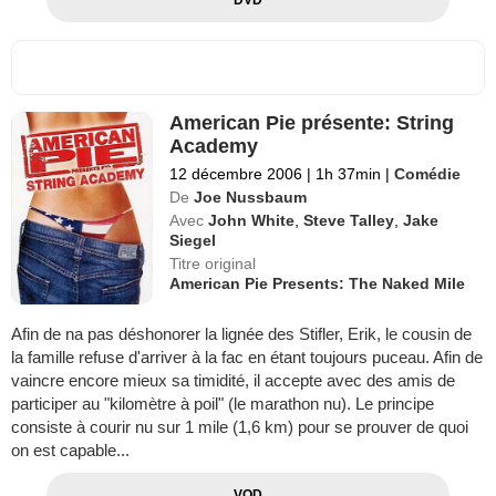
DVD
American Pie présente: String
Academy
12 décembre 2006
|
1h 37min
|
Comédie
De
Joe Nussbaum
Avec
John White
,
Steve Talley
,
Jake
Siegel
Titre original
American Pie Presents: The Naked Mile
Afin de na pas déshonorer la lignée des Stifler, Erik, le cousin de
la famille refuse d'arriver à la fac en étant toujours puceau. Afin de
vaincre encore mieux sa timidité, il accepte avec des amis de
participer au "kilomètre à poil" (le marathon nu). Le principe
consiste à courir nu sur 1 mile (1,6 km) pour se prouver de quoi
on est capable...
VOD