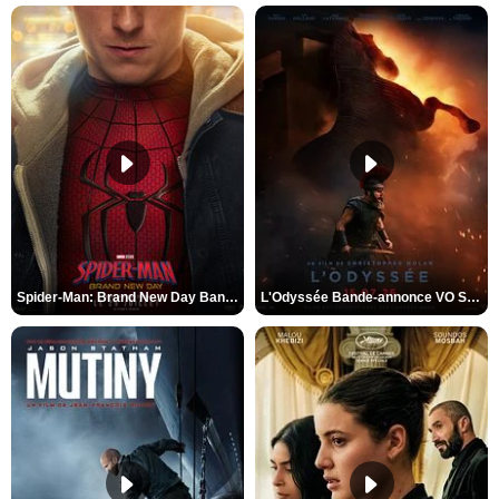
Spider-Man: Brand New Day Bande-annonce VO STFR
L'Odyssée Bande-annonce VO STFR