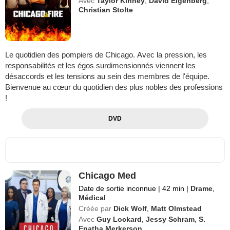
Avec
Taylor Kinney
,
David Eigenberg
,
Christian Stolte
Le quotidien des pompiers de Chicago. Avec la pression, les
responsabilités et les égos surdimensionnés viennent les
désaccords et les tensions au sein des membres de l'équipe.
Bienvenue au cœur du quotidien des plus nobles des professions
!
DVD
Chicago Med
Date de sortie inconnue
|
42 min
|
Drame
,
Médical
Créée par
Dick Wolf
,
Matt Olmstead
Avec
Guy Lockard
,
Jessy Schram
,
S.
Epatha Merkerson