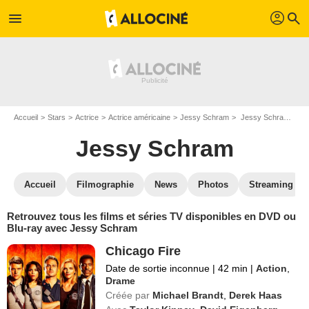
profil
menu
search
Accueil
Stars
Actrice
Actrice américaine
Jessy Schram
Jessy Schram : ses Blu-Ray, DVD, VOD, SVOD
Jessy Schram
Accueil
Filmographie
News
Photos
Streaming
Retrouvez tous les films et séries TV disponibles en DVD ou
Blu-ray avec Jessy Schram
Chicago Fire
Date de sortie inconnue
|
42 min
|
Action
,
Drame
Créée par
Michael Brandt
,
Derek Haas