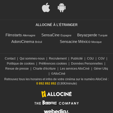
ALLOCINÉ À L'ÉTRANGER
Filmstarts
SensaCine
Beyazperde
Allemagne
Espagne
Turquie
AdoroCinema
Sensacine México
Brésil
Mexique
Contact
|
Qui sommes-nous
|
Recrutement
|
Publicité
|
CGU
|
CGV
|
Politique de cookies
|
Préférences cookies
|
Données Personnelles
|
Revue de presse
|
Charte d'écriture
|
Les services AlloCiné
|
Gérer Utiq
|
©AlloCiné
Retrouvez tous les horaires et infos de votre cinéma sur le numéro AlloCiné :
0 892 892 892
(0,90€/minute)