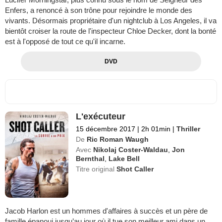
Enfers, a renoncé à son trône pour rejoindre le monde des
vivants. Désormais propriétaire d'un nightclub à Los Angeles, il va
bientôt croiser la route de l'inspecteur Chloe Decker, dont la bonté
est à l'opposé de tout ce qu'il incarne.
DVD
L'exécuteur
15 décembre 2017
|
2h 01min
|
Thriller
De
Ric Roman Waugh
Avec
Nikolaj Coster-Waldau
,
Jon
Bernthal
,
Lake Bell
Titre original
Shot Caller
Jacob Harlon est un hommes d'affaires à succès et un père de
famille épanoui jusqu’au jour où il tue son meilleur ami dans un