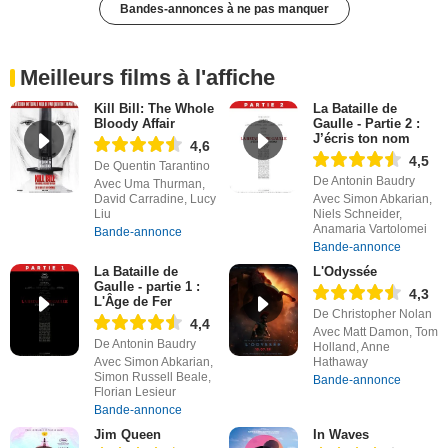
Bandes-annonces à ne pas manquer
Meilleurs films à l'affiche
Kill Bill: The Whole
La Bataille de
Bloody Affair
Gaulle - Partie 2 :
J’écris ton nom
4,6
4,5
De Quentin Tarantino
De Antonin Baudry
Avec Uma Thurman,
David Carradine, Lucy
Avec Simon Abkarian,
Liu
Niels Schneider,
Anamaria Vartolomei
Bande-annonce
Bande-annonce
La Bataille de
L'Odyssée
Gaulle - partie 1 :
4,3
L'Âge de Fer
De Christopher Nolan
4,4
Avec Matt Damon, Tom
De Antonin Baudry
Holland, Anne
Avec Simon Abkarian,
Hathaway
Simon Russell Beale,
Bande-annonce
Florian Lesieur
Bande-annonce
Jim Queen
In Waves