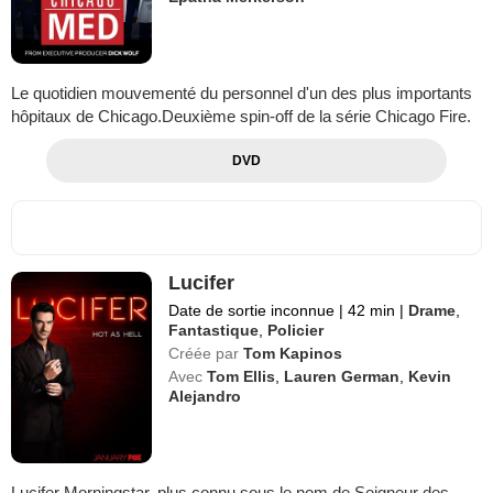
Le quotidien mouvementé du personnel d'un des plus importants
hôpitaux de Chicago.Deuxième spin-off de la série Chicago Fire.
DVD
Lucifer
Date de sortie inconnue
|
42 min
|
Drame
,
Fantastique
,
Policier
Créée par
Tom Kapinos
Avec
Tom Ellis
,
Lauren German
,
Kevin
Alejandro
Lucifer Morningstar, plus connu sous le nom de Seigneur des