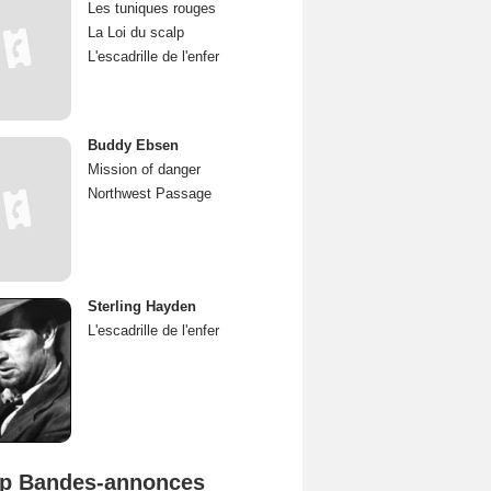
Les tuniques rouges
La Loi du scalp
L'escadrille de l'enfer
Buddy Ebsen
Mission of danger
Northwest Passage
Sterling Hayden
L'escadrille de l'enfer
p Bandes-annonces
Spider-Man: Brand New Day Bande-annonce VO STFR
L'Odyssée Bande-annonce VO STFR
Mutiny Bande-annonce VO STFR