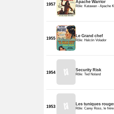
Apache Warrior
1957
Rôle: Katawan - Apache K
Le Grand chef
1955
Rôle: Halcón Volador
Security Risk
1954
Rôle: Ted Noland
Les tuniques rouge
1953
Rôle: Carey Ross, le frèr