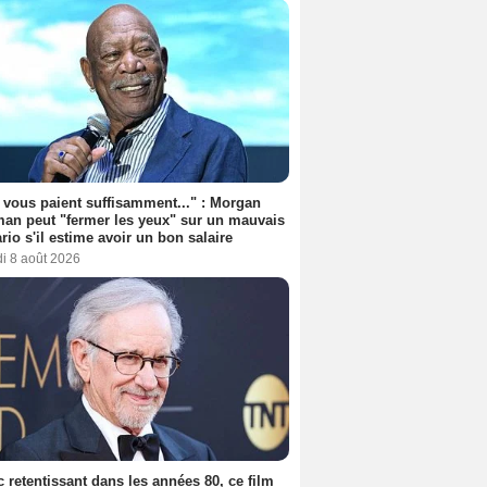
s vous paient suffisamment..." : Morgan
an peut "fermer les yeux" sur un mauvais
rio s'il estime avoir un bon salaire
i 8 août 2026
 retentissant dans les années 80, ce film