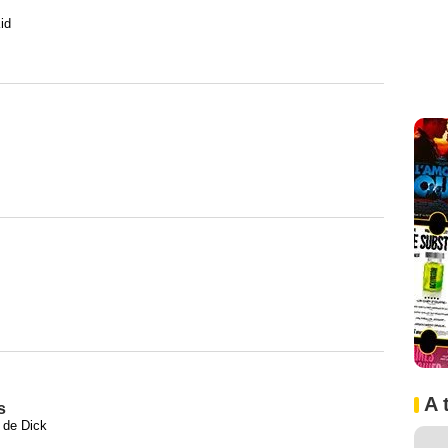
id
A 
s
e de Dick