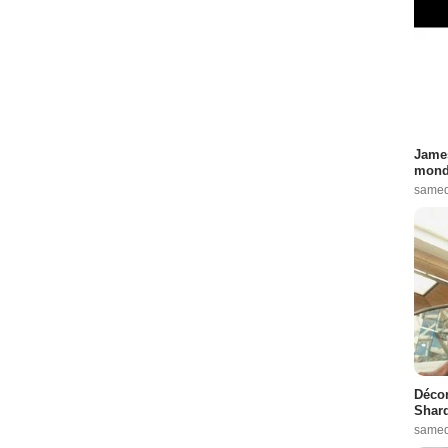
James
monde
samed
Décon
Shard
samed