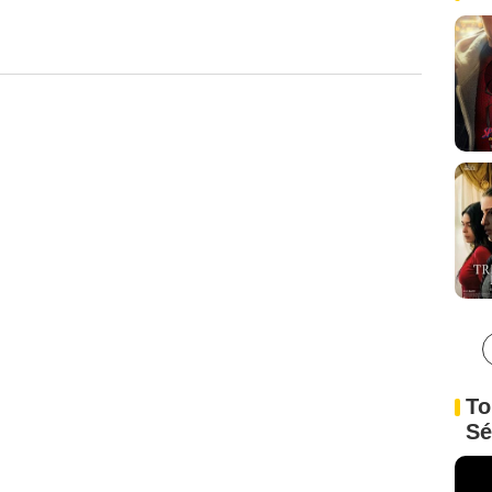
To
Sé