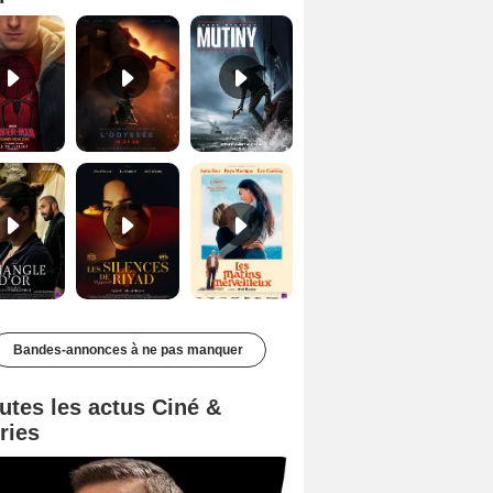
Le Triangle d'or Bande-annonce VF
Les Silences de Riyad Bande-annonce VO STFR
Les Matins merveilleux Bande-annonce VF
Bandes-annonces à ne pas manquer
utes les actus Ciné &
ries