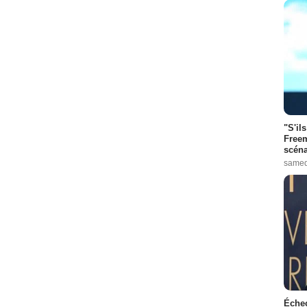
"S'il
Freem
scéna
samed
Échec