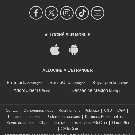
ALLOCINÉ SUR MOBILE
ALLOCINÉ À L'ÉTRANGER
Filmstarts
SensaCine
Beyazperde
Allemagne
Espagne
Turquie
AdoroCinema
Sensacine México
Brésil
Mexique
Contact
|
Qui sommes-nous
|
Recrutement
|
Publicité
|
CGU
|
CGV
|
Politique de cookies
|
Préférences cookies
|
Données Personnelles
|
Revue de presse
|
Charte d'écriture
|
Les services AlloCiné
|
Gérer Utiq
|
©AlloCiné