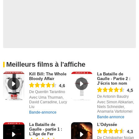
Meilleurs films à l'affiche
Kill Bill: The Whole
La Bataille de
Bloody Affair
Gaulle - Partie 2 :
J’écris ton nom
4,6
4,5
De Quentin Tarantino
De Antonin Baudry
Avec Uma Thurman,
David Carradine, Lucy
Avec Simon Abkarian,
Liu
Niels Schneider,
Anamaria Vartolomei
Bande-annonce
Bande-annonce
La Bataille de
L'Odyssée
Gaulle - partie 1 :
4,3
L'Âge de Fer
De Christopher Nolan