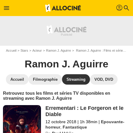
profil
menu
search
Accueil
Stars
Acteur
Ramon J. Aguirre
Ramon J. Aguirre : Films et séries online
Ramon J. Aguirre
Accueil
Filmographie
Streaming
VOD, DVD
Retrouvez tous les films et séries TV disponibles en
streaming avec Ramon J. Aguirre
Errementari : Le Forgeron et le
Diable
12 octobre 2018
|
1h 38min
|
Epouvante-
horreur
,
Fantastique