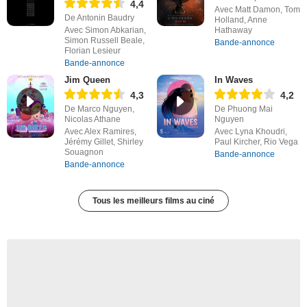
4,4
Avec Matt Damon, Tom
De Antonin Baudry
Holland, Anne
Avec Simon Abkarian,
Hathaway
Simon Russell Beale,
Bande-annonce
Florian Lesieur
Bande-annonce
Jim Queen
In Waves
4,3
4,2
De Marco Nguyen,
De Phuong Mai
Nicolas Athane
Nguyen
Avec Alex Ramires,
Avec Lyna Khoudri,
Jérémy Gillet, Shirley
Paul Kircher, Rio Vega
Souagnon
Bande-annonce
Bande-annonce
Tous les meilleurs films au ciné